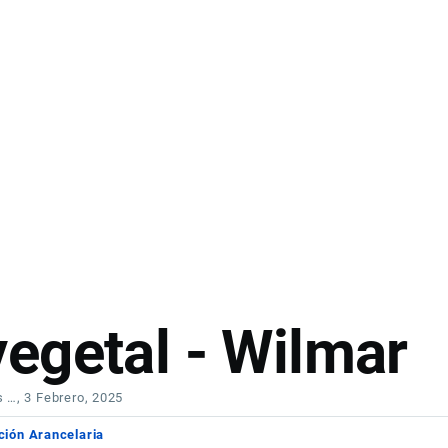
egetal - Wilmar
s …
, 3 Febrero, 2025
ción Arancelaria