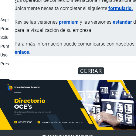
¿Es operador de comercio internacional? registre ahora 
únicamente necesita completar el siguiente
formulario.
Característica
Aspecto físico
Sólido graso a temperatura ambiente, de olor y s
Revise las versiones
premium
y las versiones
estandar
d
Proceso de elaboración
Refinado; Blanqueado y desodorizado; Fraccionam
para la visualización de su empresa.
Solubilidad
Insoluble en agua.
Para más información puede comunicarse con nosotros e
Punto de fusión
41 ºC
enlace.
Uso
Industria alimentaria.
Presentación
Caja de cartón de 20 kg.
CERRAR