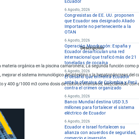
Ecuador
6 Agosto, 2026
Congresistas de EE. UU. proponen
que Ecuador sea designado Aliado
Importante no perteneciente a la
OTAN
6 Agosto, 2026
Operación Mondragón: España y
Descripción
Ecuador desarticulan una red
internacional que traficó más de 21
toneladas de cocaína
materia orgánica en la piscina camaronera; La segunda función como prob
6 Agosto, 2026
ua, mejorar el sistema inmunológico del intestino y la hepatopáncreas del
El desafío que enfrenta Ecuador
ante la ofensiva de Colombia y Perú
 y 400 g/1000 m3 como dosis de cultivos intensivos; Mezclándolo con el a
contra el crimen organizado
6 Agosto, 2026
Banco Mundial destina USD 3,5
millones para fortalecer el sistema
eléctrico de Ecuador
6 Agosto, 2026
Ecuador e Israel fortalecen su
alianza con acuerdos de seguridad,
comercio e inversión