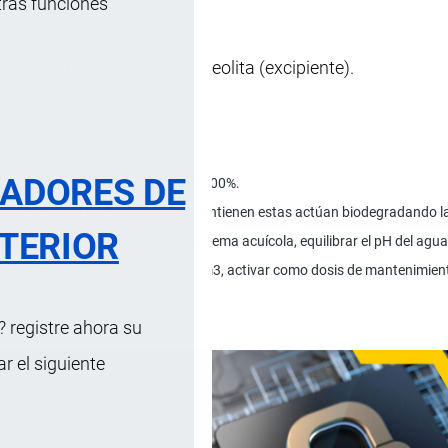
tras funciones
tiene bacillus sutbilis y zeolita (excipiente).
RADORES DE
ta (excipientes) hasta completar el 100%.
or, debido a las bacterias que contienen estas actúan biodegradando la 
TERIOR
 mantener la estabilidad del ecosistema acuícola, equilibrar el pH del ag
a de piscinas: Usar 30-45g/1000 m3, activar como dosis de mantenimiento
 registre ahora su
 el siguiente