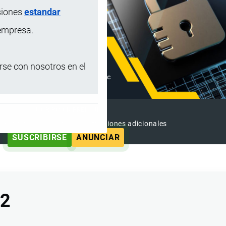
siones
estandar
 empresa.
se con nosotros en el
SUSCRIPCIÓN PREMIUM
e contenido sin anuncios y funciones adicionales
SUSCRIBIRSE
ANUNCIAR
22