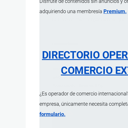
Disfrute de contenidos sin anuncios y o
adquiriendo una membresía
Premium.
Cultivo de microorganismos, que con
Característica
DIRECTORIO OPE
Composición
Bacillus subtilis 50%; Zeoli
Funciones
La primera como bioremediad
COMERCIO EX
Beneficios
Mejorar la calidad del agua,
Modo de uso
De manera directa en el agu
Presentación
Bolsa de 5 Kg.
¿Es operador de comercio internacional?
empresa, únicamente necesita completar
formulario.