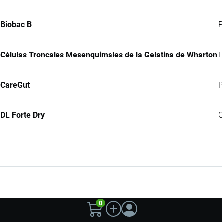
Biobac B
P
Células Troncales Mesenquimales de la Gelatina de Wharton
L
CareGut
P
DL Forte Dry
C
0