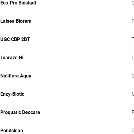
Eco-Pro Biostadt
C
Lalsea Biorem
P
UGC CBP 2BT
T
Toaraze Hi
C
Noliflore Aqua
C
Enzy-Biotic
M
Proquatic Deocare
P
Pondclean
C