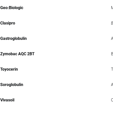
Geo:Biologic
M
Clasipro
B
Gastroglobulin
A
Zymobac AQC 2BT
B
Toyocerin
T
Soroglobulin
A
Vivasoil
C