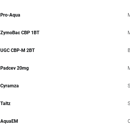
Pro-Aqua
M
ZymoBac CBP 1BT
M
UGC CBP-M 2BT
B
Padcev 20mg
M
Cyramza
S
Taltz
S
AquaEM
C