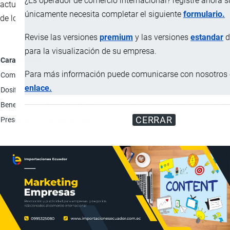
¿Es operador de comercio internacional? registre ahora 
actuando como bioremediador y mejora la microflora intestinal
únicamente necesita completar el siguiente
formulario.
de los camarones actuando como probiótico.
Revise las versiones
premium
y las versiones
estandar
d
para la visualización de su empresa.
Característica
Para más información puede comunicarse con nosotros e
Composición
Bacillus subtilis 50%; Bacillus licheniformis 20%; Bacillu
enlace.
Dosificación
Aplica el producto de manera uniforme después de mezcla
Beneficios
Purifica el agua, elimina el nitrógeno y desintoxica el cue
CERRAR
Presentación
Bolsa de 1 kg.