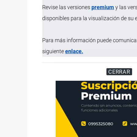
Obtención
Son sometidas a un proceso 
Revise las versiones
premium
y las ver
Aplicación
Para aplicación directa en z
disponibles para la visualización de su
Uso
Médico; Estimula a las célul
Presentación
Almacenadas en un contened
Para más información puede comunicar
siguiente
enlace.
CERRAR