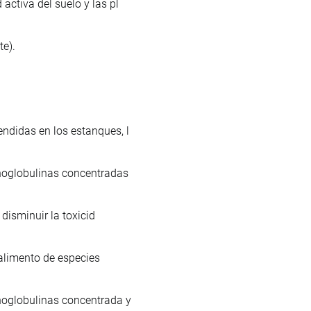
ctiva del suelo y las pl
te).
didas en los estanques, l
noglobulinas concentradas
disminuir la toxicid
 alimento de especies
noglobulinas concentrada y