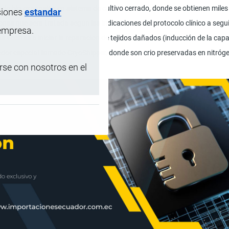
de bio expansión en sistema de cultivo cerrado, donde se obtienen miles
siones
estandar
onas que será tratada según las indicaciones del protocolo clínico a segui
 empresa.
as vecinas a iniciar la reparación de tejidos dañados (inducción de la ca
or especial llamado CryoShipper, donde son crio preservadas en nitróge
se con nosotros en el