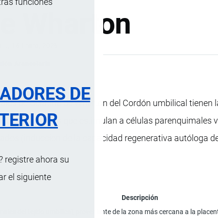
tras funciones
de Wharton
s …
, 14 Enero, 2025
ción Arancelaria
RADORES DE
les de Gelatina de Wharton del Cordón umbilical tienen l
TERIOR
óficos bioactivos que estimulan a células parenquimales 
añados (inducción de la capacidad regenerativa autóloga de
 registre ahora su
 el siguiente
Descripción
ales del tejido umbilical, proveniente de la zona más cercana a la placen