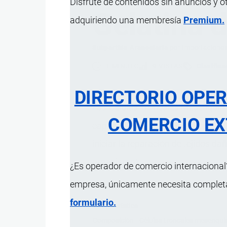
Disfrute de contenidos sin anuncios y o
Gelatina 
adquiriendo una membresía
Premium.
Subpartida Arancelaria
por
Importacione
1 MINUTO
9 VISTAS
Clasifica
DIRECTORIO OPE
Las Células Troncales Mesenquima
COMERCIO EX
capacidad de producir factores tr
iniciar la reparación de tejidos d
organismo).
¿Es operador de comercio internacional?
empresa, únicamente necesita completar
formulario.
Característica
Composición
Células troncales mesenquim