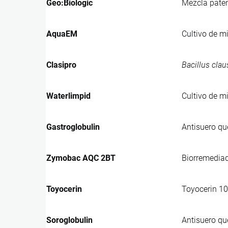
Geo:Biologic
Mezcla paten
AquaEM
Cultivo de mi
Clasipro
Bacillus claus
Waterlimpid
Cultivo de m
Gastroglobulin
Antisuero qu
Zymobac AQC 2BT
Biorremediado
Toyocerin
Toyocerin 10
Soroglobulin
Antisuero qu