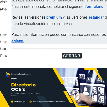
¿Es operador de comercio internacional? registre ahora 
visibles para perfusión intravenosa una vez diluida y
únicamente necesita completar el siguiente
formulario.
preparada.
Revise las versiones
premium
y las versiones
estandar
d
para la visualización de su empresa.
Característica
Para más información puede comunicarse con nosotros e
Composición química
Cada ml conteine: Ramucirumab: 10 mg; Glicina
enlace.
Grupo farmacoterapéutico
Agentes antineoplásicos, inhibidores del VEG
Uso
Para tratar: Cáncer gástrico; Cáncer colorre
CERRAR
Presentación
Solución inyectable, caja de cartón con 1 vial d