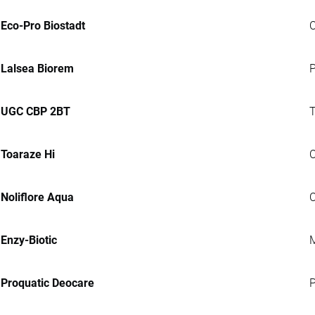
Eco-Pro Biostadt
C
Lalsea Biorem
P
UGC CBP 2BT
T
Toaraze Hi
C
Noliflore Aqua
C
Enzy-Biotic
M
Proquatic Deocare
P