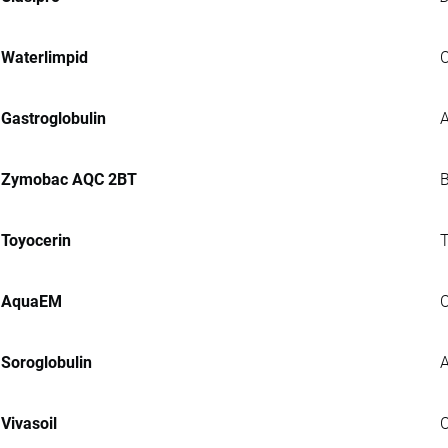
Waterlimpid
C
Gastroglobulin
A
Zymobac AQC 2BT
B
Toyocerin
T
AquaEM
C
Soroglobulin
A
Vivasoil
C