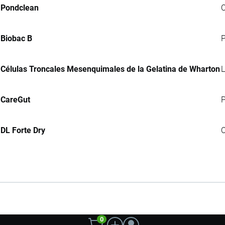
Pondclean
C
Biobac B
P
Células Troncales Mesenquimales de la Gelatina de Wharton
L
CareGut
P
DL Forte Dry
C
0