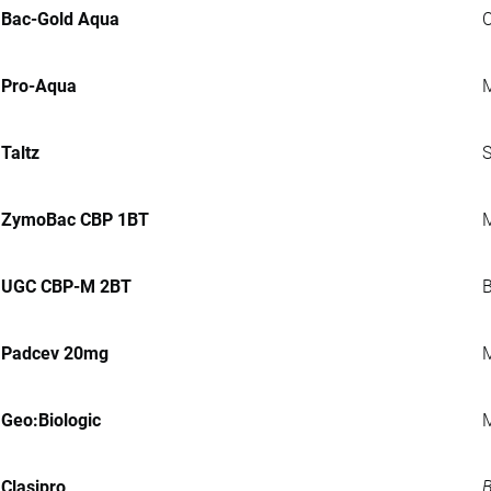
Bac-Gold Aqua
C
Pro-Aqua
M
Taltz
S
ZymoBac CBP 1BT
M
UGC CBP-M 2BT
B
Padcev 20mg
M
Geo:Biologic
M
Clasipro
B