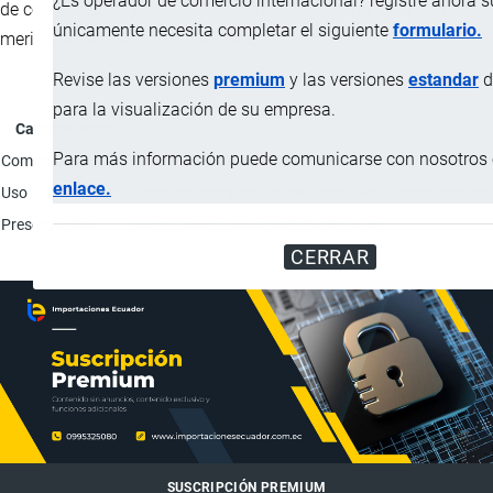
¿Es operador de comercio internacional? registre ahora 
de conservantes y colorantes artificiales, resulta ideal como
únicamente necesita completar el siguiente
formulario.
merienda saludable o desayunos.
Revise las versiones
premium
y las versiones
estandar
d
para la visualización de su empresa.
Característica
Para más información puede comunicarse con nosotros e
Composición (p/v)
Uvas deshidratadas: 85%; Miel Natural: 10%; Canela en
enlace.
Uso
Consumo humano; Snack saludable sin necesidad de 
Presentación
Bolsa térmica biodegradable de 50 gr.
CERRAR
SUSCRIPCIÓN PREMIUM