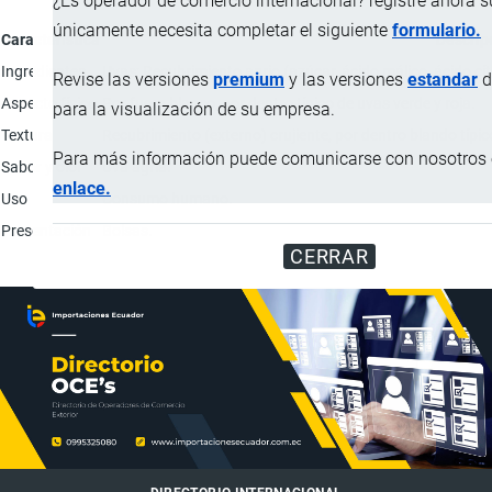
¿Es operador de comercio internacional? registre ahora 
únicamente necesita completar el siguiente
formulario.
Característica
Descrip
Ingredientes
Uvas; Recubrimiento agrio (azúcar, ácido málico, ácido cít
Revise las versiones
premium
y las versiones
estandar
d
Aspecto físico
Por fuera blanco, por dentro típico de uvas verde y roja.
para la visualización de su empresa.
Textura
Recubrimiento (externo) crujiente, por dentro blando típic
Para más información puede comunicarse con nosotros e
Sabor y olor
Uva agria.
enlace.
Uso
Consumo humano.
Presentación
Bolsas.
CERRAR