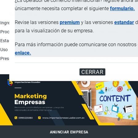
¿Es operador de comercio internacional? registre ahora 
únicamente necesita completar el siguiente
formulario.
Característica
Revise las versiones
premium
y las versiones
estandar
d
Ingredientes
Piña: 60.09%; Agua: 28.18%; Azúcar: 7.64%; Jugo 
para la visualización de su empresa.
Proceso de elaboración
Recepción de la materia prima; Lavado y desinfec
Estado de conservación
Temperatura ambiente.
Para más información puede comunicarse con nosotros e
Uso
Listo para consumo humano.
enlace.
Presentación
Frasco de vidrio; Una vez abierto mantener refri
CERRAR
ANUNCIAR EMPRESA