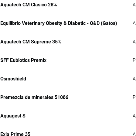
Aquatech CM Clásico 28%
A
Equilibrio Veterinary Obesity & Diabetic - O&D (Gatos)
A
Aquatech CM Supreme 35%
A
SFF Eubiotics Premix
P
Osmoshield
A
Premezcla de minerales 51086
P
Aquagest S
A
Exia Prime 35
A