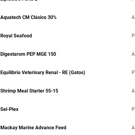
Aquatech CM Clásico 30%
A
Royal Seafood
P
Digestarom PEP MGE 150
A
Equilibrio Veterinary Renal - RE (Gatos)
P
Shrimp Meal Starter 55-15
A
Sel-Plex
P
Mackay Marine Advance Feed
A