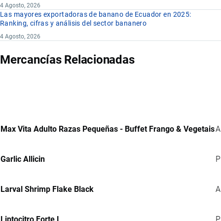
4 Agosto, 2026
Las mayores exportadoras de banano de Ecuador en 2025:
Ranking, cifras y análisis del sector bananero
4 Agosto, 2026
Mercancías Relacionadas
Max Vita Adulto Razas Pequeñas - Buffet Frango & Vegetais
A
Garlic Allicin
P
Larval Shrimp Flake Black
A
Liptocitro Forte L
P