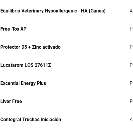
Equilibrio Veterinary Hypoallergenic - HA (Canes)
A
Free-Tox XP
P
Protector D3 + Zinc activado
P
Lucatarom LOS 27611Z
P
Excential Energy Plus
P
Liver Free
P
Contegral Truchas Iniciación
A