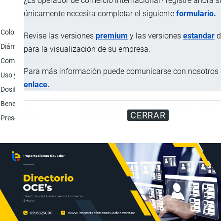
¿Es operador de comercio internacional? registre ahora 
únicamente necesita completar el siguiente
formulario.
Característica
Color
Marrón claro a marrón oscuro.
Revise las versiones
premium
y las versiones
estandar
d
Diámetros
0.8 mm y 1.2 mm.
para la visualización de su empresa.
Comportamiento
Extruido hundible.
Para más información puede comunicarse con nosotros e
Uso y forma de aplicación
Camarón blanco (Litopenaeus Vannamei): Calibr
enlace.
Dosificación
Dosificar directamente a la piscina de 6 a 10 v
Beneficios
Elaborada para cubrir las necesidades nutrici
CERRAR
Presentación
Sacos de polipropileno de 25 kg.