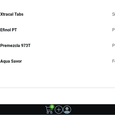
Xtracal Tabs
S
Efinol PT
P
Premezcla 973T
P
Aqua Savor
F
0