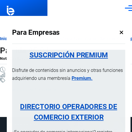
Pasar al contenido principal
Men
×
Para Empresas
Ruta
Inicio
Notas Explicativas del Sistema Armonizado
Sección XX
Cap
Partida 95.01
de
SUSCRIPCIÓN PREMIUM
Nota Explicativa
por
Importaciones …
, 22 Julio, 2024
navegación
1 MINUTO
Disfrute de contenidos sin anuncios y otras funciones
9 VISTAS
adquiriendo una membresía
Premium.
Notas Explicativas
Clasificación Arancelaria
95.01 [95.01]
DIRECTORIO OPERADORES DE
COMERCIO EXTERIOR