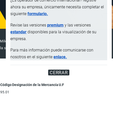
¿Es operador de comercio internacional? registre
ahora su empresa, únicamente necesita completar el
siguiente
formulario.
Revise las versiones
premium
y las versiones
estandar
disponibles para la visualización de su
ANUNCIAR EMPRESA
empresa.
Miles de visitantes ya vieron este anuncio, tu empresa puede ser
la siguiente
Para más información puede comunicarse con
ANUNCIAR
SUSCRIBIRSE
nosotros en el siguiente
enlace.
CERRAR
Código
Designación de la Mercancía
U.F
95.01