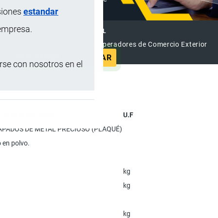
siones
estandar
 empresa.
DIRECTORIO INTERNACIONAL
el Directorio Internacional de Operadores de Comercio Exterior
REGISTRAR
ANUNCIAR
se con nosotros en el
ón de la Mercancía
U.F
HAPADOS DE METAL PRECIOSO (PLAQUÉ)
 en polvo.
kg
kg
kg