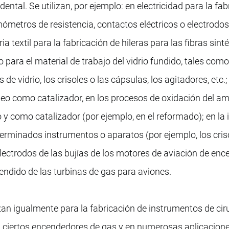
dental. Se utilizan, por ejemplo: en electricidad para la fa
mómetros de resistencia, contactos eléctricos o electrodo
ia textil para la fabricación de hileras para las fibras sint
drio para el material de trabajo del vidrio fundido, tales como
 de vidrio, los crisoles o las cápsulas, los agitadores, etc.;
róleo como catalizador, en los procesos de oxidación del a
o y como catalizador (por ejemplo, en el reformado); en la 
terminados instrumentos o aparatos (por ejemplo, los criso
electrodos de las bujías de los motores de aviación de enc
endido de las turbinas de gas para aviones.
lizan igualmente para la fabricación de instrumentos de cir
n ciertos encendedores de gas y en numerosas aplicacione