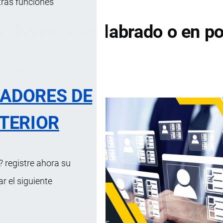
tras funciones
en bruto, semilabrado o en p
DE CONTENIDOS
RADORES DE
TERIOR
 registre ahora su
 el siguiente