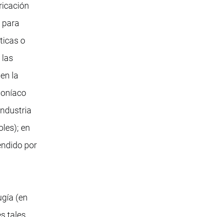
bricación
s para
éticas o
 las
 en la
moníaco
industria
les); en
endido por
ugía (en
s tales