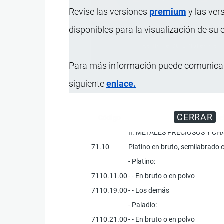
Revise las versiones
premium
y las ver
disponibles para la visualización de su
Registre su Empresa en 
Para más información puede comunicar
siguiente
enlace.
CERRAR
Código
Designaci
II. METALES PRECIOSOS Y C
71.10
Platino en bruto, semilabrado o
- Platino:
7110.11.00
- - En bruto o en polvo
7110.19.00
- - Los demás
- Paladio:
7110.21.00
- - En bruto o en polvo