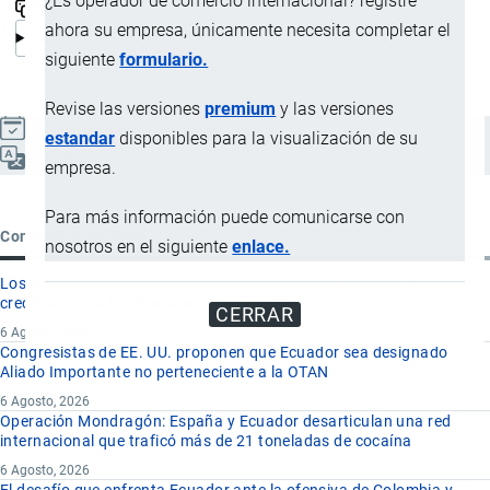
¿Es operador de comercio internacional? registre
ahora su empresa, únicamente necesita completar el
siguiente
formulario.
Revise las versiones
premium
y las versiones
Actualizado el 9 Septiembre, 2024
estandar
disponibles para la visualización de su
Español
empresa.
Para más información puede comunicarse con
Contenido reciente
nosotros en el siguiente
enlace.
Los 8 proyectos mineros más importantes que impulsan el
crecimiento de la minería en Ecuador
CERRAR
6 Agosto, 2026
Congresistas de EE. UU. proponen que Ecuador sea designado
Aliado Importante no perteneciente a la OTAN
6 Agosto, 2026
Operación Mondragón: España y Ecuador desarticulan una red
internacional que traficó más de 21 toneladas de cocaína
6 Agosto, 2026
El desafío que enfrenta Ecuador ante la ofensiva de Colombia y