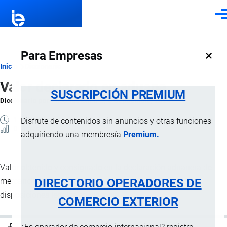
Pasar al contenido principal
Men
×
Para Empresas
Ruta
Inicio
Diccionario
Valor declarado en aduana
de
SUSCRIPCIÓN PREMIUM
Diccionario
por
Importaciones …
, 8 Septiembre, 2024
navegación
1 MINUTO
Disfrute de contenidos sin anuncios y otras funciones
0 Vistas
adquiriendo una membresía
Premium.
Valor obtenido y consignado en la
declaración aduanera
de
DIRECTORIO OPERADORES DE
mercancías contenidas en un envío, de acuerdo a las
disposiciones legales en vigencia.
COMERCIO EXTERIOR