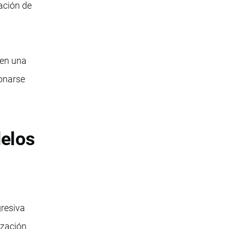
cación de
 en una
ionarse
delos
gresiva
ización