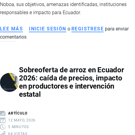
Noboa, sus objetivos, amenazas identificadas, instituciones
responsables e impacto para Ecuador.
LEE MÁS
SOBRE
INICIE SESIÓN
o
REGISTRESE
para enviar
comentarios
PLAN
NACIONAL
DE
SEGURIDAD
Sobreoferta de arroz en Ecuador
INTEGRAL
2026: caída de precios, impacto
2025-
en productores e intervención
2029:
estatal
LA
NUEVA
HOJA
ARTÍCULO
DE
12 MAYO, 2026
RUTA
5 MINUTOS
64 VISTAS
DEL