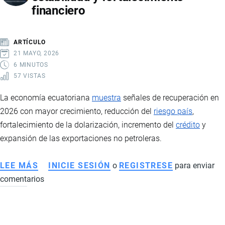
financiero
RÉCORD,
MARCAS
LÍDERES,
ARTÍCULO
PRECIOS
21 MAYO, 2026
Y
6 MINUTOS
57 VISTAS
PAÍSES
DE
La economía ecuatoriana
muestra
señales de recuperación en
IMPORTACIÓN
2026 con mayor crecimiento, reducción del
riesgo país
,
fortalecimiento de la dolarización, incremento del
crédito
y
expansión de las exportaciones no petroleras.
LEE MÁS
SOBRE
INICIE SESIÓN
o
REGISTRESE
para enviar
comentarios
ECONOMÍA
DE
ECUADOR
EN