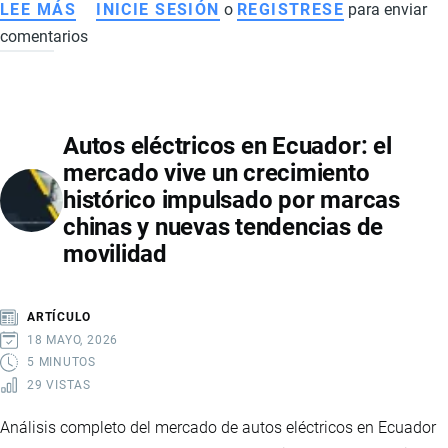
LEE MÁS
SOBRE
INICIE SESIÓN
o
REGISTRESE
para enviar
comentarios
ALZA
DEL
CAFÉ
INSTANTÁNEO
Autos eléctricos en Ecuador: el
EN
mercado vive un crecimiento
ECUADOR:
histórico impulsado por marcas
GUERRA
chinas y nuevas tendencias de
COMERCIAL
movilidad
IMPULSA
CONSUMO
DE
ARTÍCULO
MARCAS
18 MAYO, 2026
NACIONALES
5 MINUTOS
29 VISTAS
Análisis completo del mercado de autos eléctricos en Ecuador