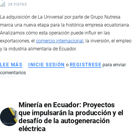
28 VISTAS
MARCAS
CHINAS
La adquisición de La Universal por parte de Grupo Nutresa
Y
marca una nueva etapa para la histórica empresa ecuatoriana.
NUEVAS
Analizamos cómo esta operación puede influir en las
TENDENCIAS
exportaciones, el
comercio internacional
, la inversión, el empleo
DE
y la industria alimentaria de Ecuador.
MOVILIDAD
LEE MÁS
SOBRE
INICIE SESIÓN
o
REGISTRESE
para enviar
comentarios
GRUPO
NUTRESA
ADQUIERE
LA
Minería en Ecuador: Proyectos
UNIVERSAL:
que impulsarán la producción y el
QUÉ
desafío de la autogeneración
SIGNIFICA
eléctrica
PARA