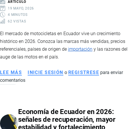
ARTÍCULO
EN
19 MAYO, 2026
PRODUCTORES
4 MINUTOS
62 VISTAS
E
INTERVENCIÓN
El mercado de motocicletas en Ecuador vive un crecimiento
ESTATAL
histórico en 2026. Conozca las marcas más vendidas, precios
referenciales, países de origen de
importación
y las razones del
auge de las motos en el país.
LEE MÁS
SOBRE
INICIE SESIÓN
o
REGISTRESE
para enviar
comentarios
MERCADO
DE
MOTOS
EN
Economía de Ecuador en 2026:
ECUADOR
señales de recuperación, mayor
2026:
estabilidad y fortalecimiento
VENTAS