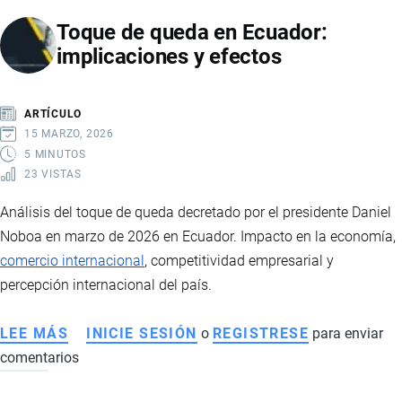
AVÍCOLA
Toque de queda en Ecuador:
EN
implicaciones y efectos
ECUADOR:
CAUSAS,
CONSECUENCIAS
ARTÍCULO
Y
15 MARZO, 2026
EFECTOS
5 MINUTOS
23 VISTAS
ECONÓMICOS
Análisis del toque de queda decretado por el presidente Daniel
Noboa en marzo de 2026 en Ecuador. Impacto en la economía,
comercio internacional
, competitividad empresarial y
percepción internacional del país.
LEE MÁS
SOBRE
INICIE SESIÓN
o
REGISTRESE
para enviar
comentarios
TOQUE
DE