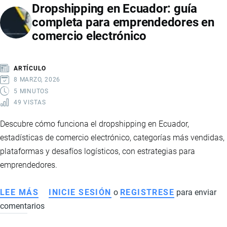
Dropshipping en Ecuador: guía
2026:
completa para emprendedores en
SEÑALES
comercio electrónico
DE
RECUPERACIÓN,
MAYOR
ARTÍCULO
ESTABILIDAD
8 MARZO, 2026
Y
5 MINUTOS
49 VISTAS
FORTALECIMIENTO
FINANCIERO
Descubre cómo funciona el dropshipping en Ecuador,
estadísticas de comercio electrónico, categorías más vendidas,
plataformas y desafíos logísticos, con estrategias para
emprendedores.
LEE MÁS
SOBRE
INICIE SESIÓN
o
REGISTRESE
para enviar
comentarios
DROPSHIPPING
EN