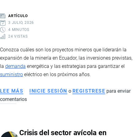
ECUADOR,
SUS
ARTÍCULO
EXPORTACIONES
3 JULIO, 2026
Y
4 MINUTOS
24 VISTAS
EL
FUTURO
Conozca cuáles son los proyectos mineros que liderarán la
DE
expansión de la minería en Ecuador, las inversiones previstas,
LA
la
demanda
energética y las estrategias para garantizar el
INDUSTRIA
suministro
eléctrico en los próximos años.
CHOCOLATERA
LEE MÁS
SOBRE
INICIE SESIÓN
o
REGISTRESE
para enviar
comentarios
MINERÍA
EN
ECUADOR:
PROYECTOS
Crisis del sector avícola en
QUE