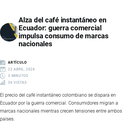
ECUADOR:
GUÍA
Alza del café instantáneo en
COMPLETA
Ecuador: guerra comercial
PARA
impulsa consumo de marcas
EMPRENDEDORES
nacionales
EN
COMERCIO
ELECTRÓNICO
ARTÍCULO
22 ABRIL, 2026
3 MINUTOS
36 VISTAS
El precio del café instantáneo colombiano se dispara en
Ecuador por la guerra comercial. Consumidores migran a
marcas nacionales mientras crecen tensiones entre ambos
países.