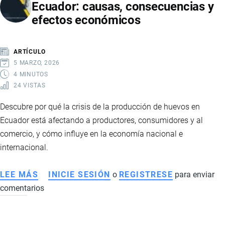
Ecuador: causas, consecuencias y
IMPULSARÁN
efectos económicos
LA
PRODUCCIÓN
Y
ARTÍCULO
EL
5 MARZO, 2026
DESAFÍO
4 MINUTOS
24 VISTAS
DE
LA
Descubre por qué la crisis de la producción de huevos en
AUTOGENERACIÓN
Ecuador está afectando a productores, consumidores y al
ELÉCTRICA
comercio, y cómo influye en la economía nacional e
internacional.
LEE MÁS
SOBRE
INICIE SESIÓN
o
REGISTRESE
para enviar
comentarios
CRISIS
DEL
SECTOR