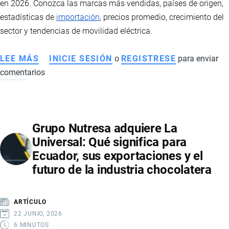
en 2026. Conozca las marcas más vendidas, países de origen,
estadísticas de
importación
, precios promedio, crecimiento del
sector y tendencias de movilidad eléctrica.
LEE MÁS
SOBRE
INICIE SESIÓN
o
REGISTRESE
para enviar
comentarios
AUTOS
ELÉCTRICOS
EN
ECUADOR:
Grupo Nutresa adquiere La
EL
Universal: Qué significa para
MERCADO
Ecuador, sus exportaciones y el
VIVE
futuro de la industria chocolatera
UN
CRECIMIENTO
HISTÓRICO
ARTÍCULO
IMPULSADO
22 JUNIO, 2026
POR
6 MINUTOS