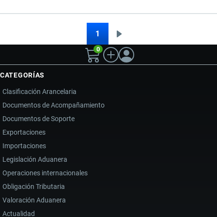
QUEDA
EN
ECUADOR:
1
Siguiente
Paginación
IMPLICACIONES
0
página
Y
EFECTOS
CATEGORÍAS
Clasificación Arancelaria
Documentos de Acompañamiento
Documentos de Soporte
Exportaciones
Importaciones
Legislación Aduanera
Operaciones internacionales
Obligación Tributaria
Valoración Aduanera
Actualidad