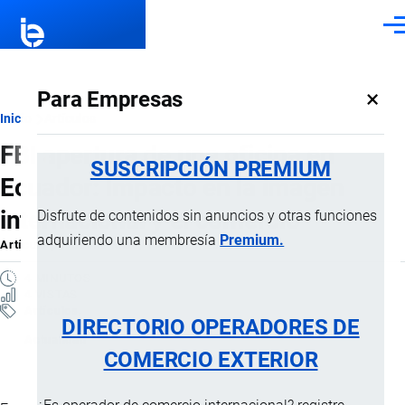
Pasar al contenido principal
Men
×
Para Empresas
Ruta
Inicio
Artículos
FBI apertura de una oficina en
de
SUSCRIPCIÓN PREMIUM
Ecuador: Impacto en la imagen
navegación
internacional y el comercio
Disfrute de contenidos sin anuncios y otras funciones
adquiriendo una membresía
Premium.
Artículo
por
Jaime Mise
, 11 Marzo, 2026
4 MINUTOS
4 VISTAS
Artículos
DIRECTORIO OPERADORES DE
Actualidad
COMERCIO EXTERIOR