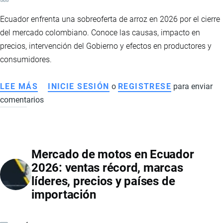
GOBIERNO
Ecuador enfrenta una sobreoferta de arroz en 2026 por el cierre
PARA
del mercado colombiano. Conoce las causas, impacto en
ENFRENTAR
precios, intervención del Gobierno y efectos en productores y
EL
consumidores.
CRIMEN
ORGANIZADO
LEE MÁS
SOBRE
INICIE SESIÓN
o
REGISTRESE
para enviar
EN
comentarios
SOBREOFERTA
ECUADOR
DE
ARROZ
EN
Mercado de motos en Ecuador
ECUADOR
2026: ventas récord, marcas
2026:
líderes, precios y países de
CAÍDA
importación
DE
PRECIOS,
IMPACTO