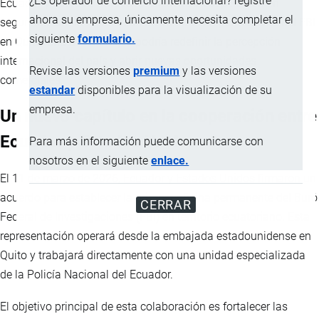
¿Es operador de comercio internacional? registre
Ecuador y Estados Unidos fortalecen su cooperación en
ahora su empresa, únicamente necesita completar el
seguridad con la instalación de una oficina permanente del FBI
siguiente
formulario.
en Quito, una decisión que podría redefinir la percepción
internacional del país y abrir nuevas oportunidades
Revise las versiones
premium
y las versiones
comerciales.
estandar
disponibles para la visualización de su
empresa.
Un nuevo capítulo en la cooperación entre
Ecuador y Estados Unidos
Para más información puede comunicarse con
nosotros en el siguiente
enlace.
El 11 de marzo de 2026, Ecuador y Estados Unidos firmaron un
acuerdo para establecer la primera oficina permanente del Buró
CERRAR
Federal de Investigaciones (FBI) en territorio ecuatoriano. Esta
representación operará desde la embajada estadounidense en
Quito y trabajará directamente con una unidad especializada
de la Policía Nacional del Ecuador.
El objetivo principal de esta colaboración es fortalecer las