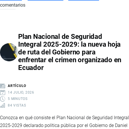
comentarios
REFORMA
AL
COOTAD
EN
Plan Nacional de Seguridad
ECUADOR:
Integral 2025-2029: la nueva hoja
IMPLICACIONES
de ruta del Gobierno para
ECONÓMICAS,
enfrentar el crimen organizado en
EMPLEO
Ecuador
Y
FINANZAS
LOCALES
ARTÍCULO
14 JULIO, 2026
5 MINUTOS
84 VISTAS
Conozca en qué consiste el Plan Nacional de Seguridad Integral
2025-2029 declarado política pública por el Gobierno de Daniel