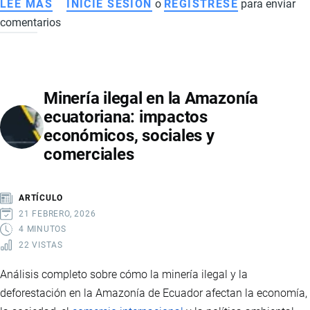
LEE MÁS
SOBRE
INICIE SESIÓN
o
REGISTRESE
para enviar
comentarios
EVOLUCIÓN
DEL
EMPLEO
EN
Minería ilegal en la Amazonía
ECUADOR
ecuatoriana: impactos
EN
económicos, sociales y
2025:
comerciales
CAMARONERAS,
RETAIL
Y
ARTÍCULO
DINAMISMO
21 FEBRERO, 2026
DEL
4 MINUTOS
22 VISTAS
MERCADO
LABORAL
Análisis completo sobre cómo la minería ilegal y la
deforestación en la Amazonía de Ecuador afectan la economía,