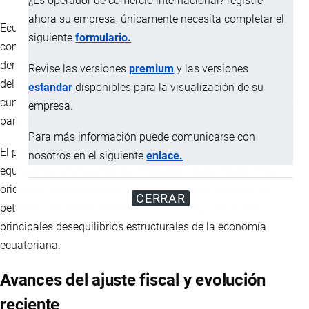
¿Es operador de comercio internacional? registre
ahora su empresa, únicamente necesita completar el
Ecuador ha ejecutado solo una parte del ajuste fiscal
siguiente
formulario.
comprometido con el
Fondo Monetario Internacional
(FMI)
dentro del programa vigente, según el último informe técnico
Revise las versiones
premium
y las versiones
del organismo multilateral. Hasta el momento, el país ha
estandar
disponibles para la visualización de su
cumplido aproximadamente el 38% de las metas establecidas
empresa.
para el periodo 2024-2028, dejando pendiente el 62% restante.
Para más información puede comunicarse con
El programa económico contempla una corrección total
nosotros en el siguiente
enlace.
equivalente a 6,6 puntos del Producto Interno Bruto (PIB),
orientada principalmente a reducir el déficit primario no
CERRAR
petrolero del Sector Público No Financiero, uno de los
principales desequilibrios estructurales de la economía
ecuatoriana.
Avances del ajuste fiscal y evolución
reciente