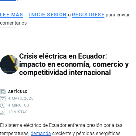
LEE MÁS
SOBRE
INICIE SESIÓN
o
REGISTRESE
para enviar
comentarios
CÓMO
EL
NARCOTRÁFICO
EN
Crisis eléctrica en Ecuador:
ECUADOR
impacto en economía, comercio y
AFECTA
competitividad internacional
LA
ECONOMÍA,
EL
ARTÍCULO
EMPLEO
4 MAYO, 2026
Y
4 MINUTOS
19 VISTAS
EL
COMERCIO
El sistema eléctrico de Ecuador enfrenta presión por altas
INTERNACIONAL
temperaturas,
demanda
creciente y pérdidas energéticas.