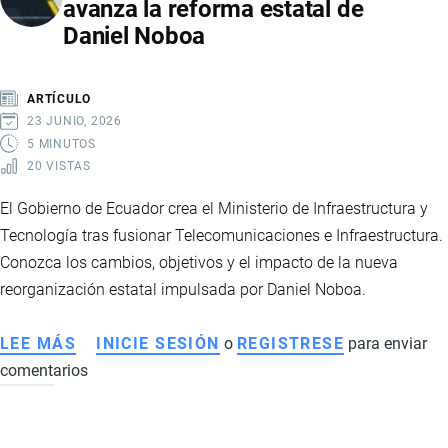
avanza la reforma estatal de
RECONOCIDA
Daniel Noboa
ENTRE
LOS
LÍDERES
ARTÍCULO
MUNDIALES
23 JUNIO, 2026
QUE
5 MINUTOS
20 VISTAS
TRANSFORMAN
LOS
El Gobierno de Ecuador crea el Ministerio de Infraestructura y
SISTEMAS
Tecnología tras fusionar Telecomunicaciones e Infraestructura.
ALIMENTARIOS
Conozca los cambios, objetivos y el impacto de la nueva
reorganización estatal impulsada por Daniel Noboa.
LEE MÁS
SOBRE
INICIE SESIÓN
o
REGISTRESE
para enviar
comentarios
ECUADOR
CREA
EL