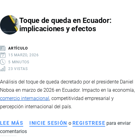
A
ECUADOR
Toque de queda en Ecuador:
LA
implicaciones y efectos
MUERTE
DE
EL
ARTÍCULO
MENCHO
15 MARZO, 2026
Y
5 MINUTOS
23 VISTAS
LA
VIOLENCIA
Análisis del toque de queda decretado por el presidente Daniel
DEL
Noboa en marzo de 2026 en Ecuador. Impacto en la economía,
NARCOTRÁFICO
comercio internacional
, competitividad empresarial y
TRANSNACIONAL
percepción internacional del país.
LEE MÁS
SOBRE
INICIE SESIÓN
o
REGISTRESE
para enviar
comentarios
TOQUE