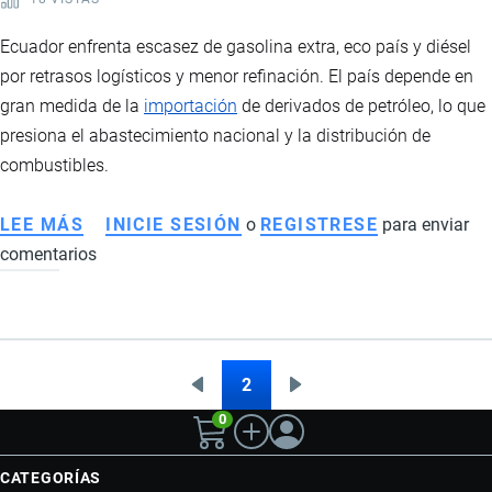
Ecuador enfrenta escasez de gasolina extra, eco país y diésel
por retrasos logísticos y menor refinación. El país depende en
gran medida de la
importación
de derivados de petróleo, lo que
presiona el abastecimiento nacional y la distribución de
combustibles.
LEE MÁS
SOBRE
INICIE SESIÓN
o
REGISTRESE
para enviar
comentarios
ESCASEZ
DE
COMBUSTIBLES
EN
ECUADOR:
2
Página
Siguiente
Paginación
FALLAS
0
anterior
página
LOGÍSTICAS,
MENOR
CATEGORÍAS
REFINACIÓN