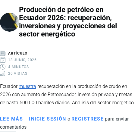
MINISTERIO
Producción de petróleo en
DE
Ecuador 2026: recuperación,
INFRAESTRUCTURA
inversiones y proyecciones del
Y
sector energético
TECNOLOGÍA:
ASÍ
AVANZA
ARTÍCULO
LA
18 JUNIO, 2026
REFORMA
4 MINUTOS
20 VISTAS
ESTATAL
DE
Ecuador
muestra
recuperación en la producción de crudo en
DANIEL
2026 con aumento de Petroecuador, inversión privada y metas
NOBOA
de hasta 500.000 barriles diarios. Análisis del sector energético.
LEE MÁS
SOBRE
INICIE SESIÓN
o
REGISTRESE
para enviar
comentarios
PRODUCCIÓN