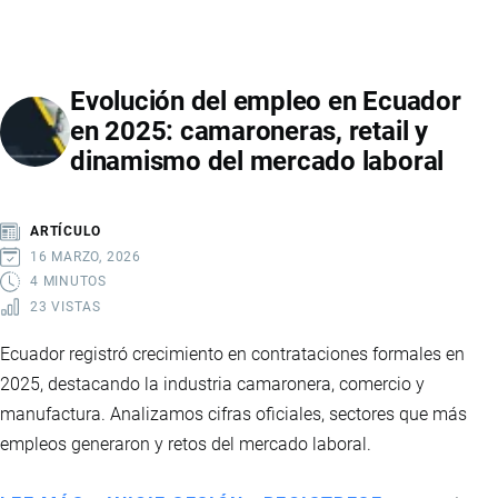
DE
QUEDA
EN
Evolución del empleo en Ecuador
ECUADOR:
en 2025: camaroneras, retail y
IMPLICACIONES
dinamismo del mercado laboral
Y
EFECTOS
ARTÍCULO
16 MARZO, 2026
4 MINUTOS
23 VISTAS
Ecuador registró crecimiento en contrataciones formales en
2025, destacando la industria camaronera, comercio y
manufactura. Analizamos cifras oficiales, sectores que más
empleos generaron y retos del mercado laboral.