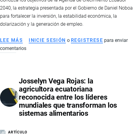
2040, la estrategia presentada por el Gobierno de Daniel Noboa
para fortalecer la inversión, la estabilidad económica, la
dolarización y la generación de empleo.
LEE MÁS
SOBRE
INICIE SESIÓN
o
REGISTRESE
para enviar
comentarios
AGENDA
DE
CRECIMIENTO
ECUADOR
Josselyn Vega Rojas: la
2040:
agricultora ecuatoriana
LA
reconocida entre los líderes
HOJA
mundiales que transforman los
DE
sistemas alimentarios
RUTA
QUE
BUSCA
ARTÍCULO