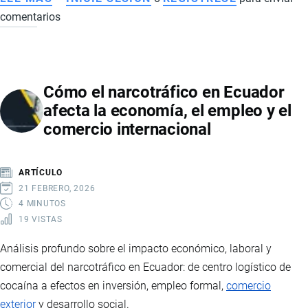
comentarios
ECUADOR
FORTALECE
COMERCIO
EXTERIOR
Cómo el narcotráfico en Ecuador
EN
afecta la economía, el empleo y el
2025:
comercio internacional
ACUERDOS
INTERNACIONALES,
INVERSIÓN
ARTÍCULO
RÉCORD
21 FEBRERO, 2026
Y
4 MINUTOS
19 VISTAS
CRECIMIENTO
ECONÓMICO
Análisis profundo sobre el impacto económico, laboral y
comercial del narcotráfico en Ecuador: de centro logístico de
cocaína a efectos en inversión, empleo formal,
comercio
exterior
y desarrollo social.