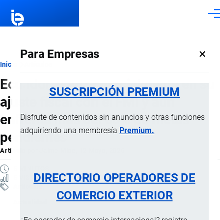
Pasar al contenido principal
Men
×
Para Empresas
Ruta
Inicio
Artículos
Ecuador avanza parcialmente en su
de
SUSCRIPCIÓN PREMIUM
ajuste fiscal con el FMI y aún
navegación
enfrenta más del 60% de metas
Disfrute de contenidos sin anuncios y otras funciones
adquiriendo una membresía
Premium.
pendientes
Artículo
por
Jaime Mise
, 12 Mayo, 2026
5 MINUTOS
DIRECTORIO OPERADORES DE
5 VISTAS
Artículos
COMERCIO EXTERIOR
Actualidad