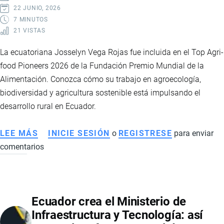
TRANSFORMAR
22 JUNIO, 2026
LA
7 MINUTOS
21 VISTAS
ECONOMÍA
DEL
La ecuatoriana Josselyn Vega Rojas fue incluida en el Top Agri-
PAÍS
food Pioneers 2026 de la Fundación Premio Mundial de la
Alimentación. Conozca cómo su trabajo en agroecología,
biodiversidad y agricultura sostenible está impulsando el
desarrollo rural en Ecuador.
LEE MÁS
SOBRE
INICIE SESIÓN
o
REGISTRESE
para enviar
comentarios
JOSSELYN
VEGA
ROJAS:
LA
Ecuador crea el Ministerio de
AGRICULTORA
Infraestructura y Tecnología: así
ECUATORIANA