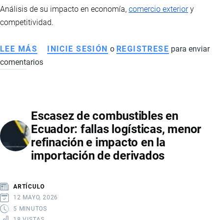
Análisis de su impacto en economía,
comercio exterior
y
competitividad.
LEE MÁS
SOBRE
INICIE SESIÓN
o
REGISTRESE
para enviar
comentarios
CRISIS
ELÉCTRICA
EN
ECUADOR:
Escasez de combustibles en
IMPACTO
Ecuador: fallas logísticas, menor
EN
refinación e impacto en la
ECONOMÍA,
importación de derivados
COMERCIO
Y
COMPETITIVIDAD
ARTÍCULO
INTERNACIONAL
12 MAYO, 2026
5 MINUTOS
18 VISTAS