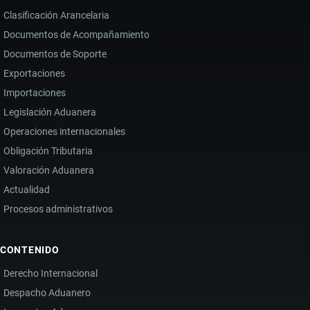
Clasificación Arancelaria
E
Documentos de Acompañamiento
IMPACTO
Documentos de Soporte
EN
LA
Exportaciones
IMPORTACIÓN
Importaciones
DE
Legislación Aduanera
DERIVADOS
Operaciones internacionales
Obligación Tributaria
Valoración Aduanera
Actualidad
Procesos administrativos
CONTENIDO
Derecho Internacional
Despacho Aduanero