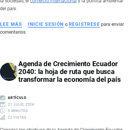
la sociedad, el
comercio internacional
y la política ambiental
del país.
LEE MÁS
SOBRE
INICIE SESIÓN
o
REGISTRESE
para enviar
comentarios
MINERÍA
ILEGAL
EN
LA
Agenda de Crecimiento Ecuador
AMAZONÍA
2040: la hoja de ruta que busca
ECUATORIANA:
transformar la economía del país
IMPACTOS
ECONÓMICOS,
SOCIALES
ARTÍCULO
Y
21 JULIO, 2026
COMERCIALES
5 MINUTOS
22 VISTAS
Conozca los objetivos de la Agenda de Crecimiento Ecuador