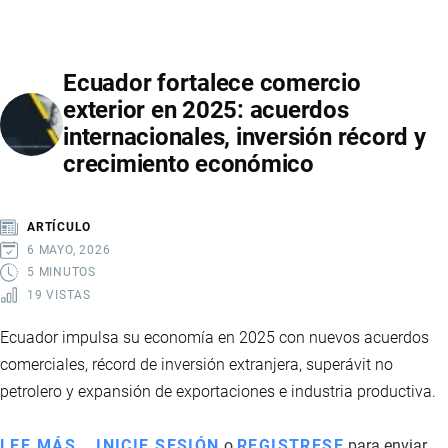
DE
PETRÓLEO
EN
Ecuador fortalece comercio
ECUADOR
exterior en 2025: acuerdos
2026:
internacionales, inversión récord y
RECUPERACIÓN,
crecimiento económico
INVERSIONES
Y
PROYECCIONES
ARTÍCULO
DEL
6 MAYO, 2026
SECTOR
5 MINUTOS
19 VISTAS
ENERGÉTICO
Ecuador impulsa su economía en 2025 con nuevos acuerdos
comerciales, récord de inversión extranjera, superávit no
petrolero y expansión de exportaciones e industria productiva.
LEE MÁS
SOBRE
INICIE SESIÓN
o
REGISTRESE
para enviar