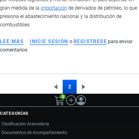
gran medida de la
importación
de derivados de petróleo, lo que
presiona el abastecimiento nacional y la distribución de
combustibles.
LEE MÁS
SOBRE
INICIE SESIÓN
o
REGISTRESE
para enviar
comentarios
ESCASEZ
DE
COMBUSTIBLES
EN
ECUADOR:
2
Página
Siguiente
Paginación
FALLAS
0
anterior
página
LOGÍSTICAS,
MENOR
CATEGORÍAS
REFINACIÓN
Clasificación Arancelaria
E
Documentos de Acompañamiento
IMPACTO