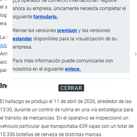
¿Es operador de comercio internacional? registre
el sector de Guayallamba, al norte de Quito, las autoridades
ahora su empresa, únicamente necesita completar el
lograron decomisar más de 15.000 botellas de cerveza que
siguiente
formulario.
eran transportadas sin respaldo legal.
Revise las versiones
premium
y las versiones
La intervención fue realizada por el
Servicio Nacional de
estandar
disponibles para la visualización de su
Aduana del Ecuador
(Senae), en coordinación con las Fuerzas
empresa.
Armadas y el Cuerpo de Vigilancia Aduanera, como parte de las
Para más información puede comunicarse con
acciones permanentes para combatir el comercio ilícito en el
nosotros en el siguiente
enlace.
país.
Incautación en un punto estratégico
CERRAR
El hallazgo se produjo el 11 de abril de 2026, alrededor de las
13:30, durante un control de rutina en una vía estratégica para
el tránsito de mercancías. En el operativo se inspeccionó un
vehículo particular que transportaba 639 cajas con un total de
15.336 botellas de cerveza de distintas marcas.