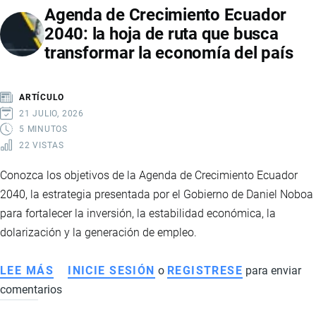
Agenda de Crecimiento Ecuador
AMAZONÍA
2040: la hoja de ruta que busca
ECUATORIANA:
transformar la economía del país
IMPACTOS
ECONÓMICOS,
SOCIALES
ARTÍCULO
Y
21 JULIO, 2026
COMERCIALES
5 MINUTOS
22 VISTAS
Conozca los objetivos de la Agenda de Crecimiento Ecuador
2040, la estrategia presentada por el Gobierno de Daniel Noboa
para fortalecer la inversión, la estabilidad económica, la
dolarización y la generación de empleo.
LEE MÁS
SOBRE
INICIE SESIÓN
o
REGISTRESE
para enviar
comentarios
AGENDA
DE