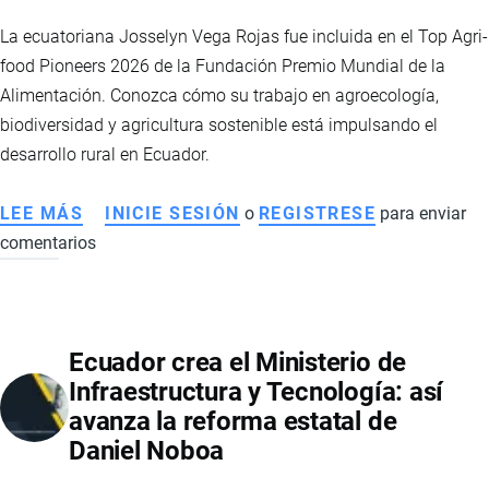
La ecuatoriana Josselyn Vega Rojas fue incluida en el Top Agri-
food Pioneers 2026 de la Fundación Premio Mundial de la
Alimentación. Conozca cómo su trabajo en agroecología,
biodiversidad y agricultura sostenible está impulsando el
desarrollo rural en Ecuador.
LEE MÁS
SOBRE
INICIE SESIÓN
o
REGISTRESE
para enviar
comentarios
JOSSELYN
VEGA
ROJAS:
LA
Ecuador crea el Ministerio de
AGRICULTORA
Infraestructura y Tecnología: así
ECUATORIANA
avanza la reforma estatal de
RECONOCIDA
Daniel Noboa
ENTRE
LOS