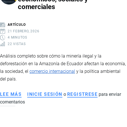
comerciales
EFECTOS
ARTÍCULO
21 FEBRERO, 2026
4 MINUTOS
22 VISTAS
Análisis completo sobre cómo la minería ilegal y la
deforestación en la Amazonía de Ecuador afectan la economía,
la sociedad, el
comercio internacional
y la política ambiental
del país.
LEE MÁS
SOBRE
INICIE SESIÓN
o
REGISTRESE
para enviar
comentarios
MINERÍA
ILEGAL
EN
LA