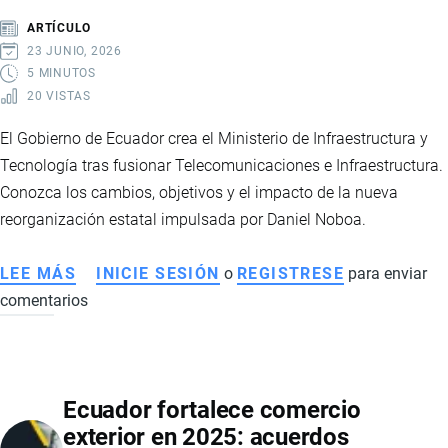
LÍDERES
ARTÍCULO
MUNDIALES
23 JUNIO, 2026
QUE
5 MINUTOS
20 VISTAS
TRANSFORMAN
LOS
El Gobierno de Ecuador crea el Ministerio de Infraestructura y
SISTEMAS
Tecnología tras fusionar Telecomunicaciones e Infraestructura.
ALIMENTARIOS
Conozca los cambios, objetivos y el impacto de la nueva
reorganización estatal impulsada por Daniel Noboa.
LEE MÁS
SOBRE
INICIE SESIÓN
o
REGISTRESE
para enviar
comentarios
ECUADOR
CREA
EL
MINISTERIO
Ecuador fortalece comercio
DE
exterior en 2025: acuerdos
INFRAESTRUCTURA