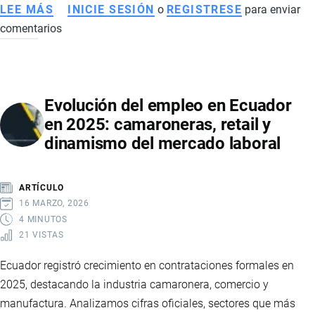
LEE MÁS
SOBRE
INICIE SESIÓN
o
REGISTRESE
para enviar
comentarios
ECUADOR
CREA
EL
MINISTERIO
Evolución del empleo en Ecuador
DEL
en 2025: camaroneras, retail y
TRABAJO
dinamismo del mercado laboral
Y
DESARROLLO
HUMANO:
ARTÍCULO
CLAVES
16 MARZO, 2026
DE
4 MINUTOS
21 VISTAS
LA
REFORMA
Ecuador registró crecimiento en contrataciones formales en
QUE
2025, destacando la industria camaronera, comercio y
REORGANIZA
manufactura. Analizamos cifras oficiales, sectores que más
EL