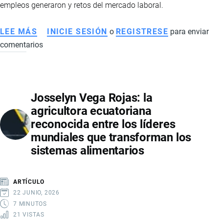
empleos generaron y retos del mercado laboral.
ESTADO
LEE MÁS
SOBRE
INICIE SESIÓN
o
REGISTRESE
para enviar
comentarios
EVOLUCIÓN
DEL
EMPLEO
EN
Josselyn Vega Rojas: la
ECUADOR
agricultora ecuatoriana
EN
reconocida entre los líderes
2025:
mundiales que transforman los
CAMARONERAS,
sistemas alimentarios
RETAIL
Y
DINAMISMO
ARTÍCULO
DEL
22 JUNIO, 2026
MERCADO
7 MINUTOS
21 VISTAS
LABORAL