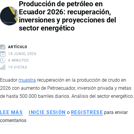
Producción de petróleo en
EN
Ecuador 2026: recuperación,
2025:
inversiones y proyecciones del
ACUERDOS
sector energético
INTERNACIONALES,
INVERSIÓN
RÉCORD
ARTÍCULO
Y
18 JUNIO, 2026
CRECIMIENTO
4 MINUTOS
19 VISTAS
ECONÓMICO
Ecuador
muestra
recuperación en la producción de crudo en
2026 con aumento de Petroecuador, inversión privada y metas
de hasta 500.000 barriles diarios. Análisis del sector energético.
LEE MÁS
SOBRE
INICIE SESIÓN
o
REGISTRESE
para enviar
comentarios
PRODUCCIÓN
DE