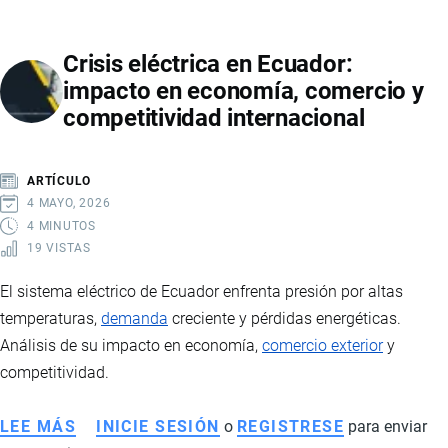
PETRÓLEO
EN
Crisis eléctrica en Ecuador:
ECUADOR
impacto en economía, comercio y
2026:
competitividad internacional
RECUPERACIÓN,
INVERSIONES
Y
ARTÍCULO
PROYECCIONES
4 MAYO, 2026
DEL
4 MINUTOS
19 VISTAS
SECTOR
ENERGÉTICO
El sistema eléctrico de Ecuador enfrenta presión por altas
temperaturas,
demanda
creciente y pérdidas energéticas.
Análisis de su impacto en economía,
comercio exterior
y
competitividad.
LEE MÁS
SOBRE
INICIE SESIÓN
o
REGISTRESE
para enviar