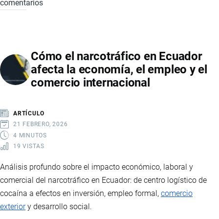
comentarios
CRISIS
ELÉCTRICA
EN
ECUADOR:
Cómo el narcotráfico en Ecuador
IMPACTO
afecta la economía, el empleo y el
EN
comercio internacional
ECONOMÍA,
COMERCIO
Y
ARTÍCULO
COMPETITIVIDAD
21 FEBRERO, 2026
INTERNACIONAL
4 MINUTOS
19 VISTAS
Análisis profundo sobre el impacto económico, laboral y
comercial del narcotráfico en Ecuador: de centro logístico de
cocaína a efectos en inversión, empleo formal,
comercio
exterior
y desarrollo social.