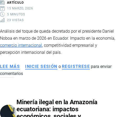
ARTÍCULO
15 MARZO, 2026
5 MINUTOS
23 VISTAS
Análisis del toque de queda decretado por el presidente Daniel
Noboa en marzo de 2026 en Ecuador. Impacto en la economía,
comercio internacional
, competitividad empresarial y
percepción internacional del país.
LEE MÁS
SOBRE
INICIE SESIÓN
o
REGISTRESE
para enviar
comentarios
TOQUE
DE
QUEDA
EN
Minería ilegal en la Amazonía
ECUADOR:
ecuatoriana: impactos
IMPLICACIONES
económicos, sociales y
Y