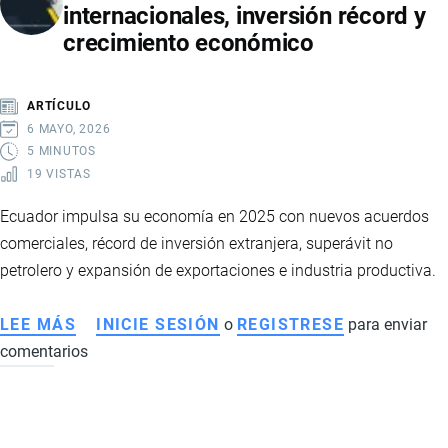
internacionales, inversión récord y
Y
crecimiento económico
TECNOLOGÍA:
ASÍ
AVANZA
ARTÍCULO
LA
6 MAYO, 2026
REFORMA
5 MINUTOS
19 VISTAS
ESTATAL
DE
Ecuador impulsa su economía en 2025 con nuevos acuerdos
DANIEL
comerciales, récord de inversión extranjera, superávit no
NOBOA
petrolero y expansión de exportaciones e industria productiva.
LEE MÁS
SOBRE
INICIE SESIÓN
o
REGISTRESE
para enviar
comentarios
ECUADOR
FORTALECE
COMERCIO
EXTERIOR