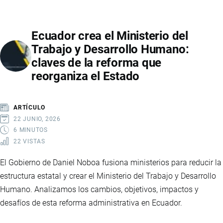
CRECIMIENTO
ECUADOR
Ecuador crea el Ministerio del
2040:
Trabajo y Desarrollo Humano:
LA
claves de la reforma que
HOJA
reorganiza el Estado
DE
RUTA
QUE
ARTÍCULO
BUSCA
22 JUNIO, 2026
TRANSFORMAR
6 MINUTOS
22 VISTAS
LA
ECONOMÍA
El Gobierno de Daniel Noboa fusiona ministerios para reducir la
DEL
estructura estatal y crear el Ministerio del Trabajo y Desarrollo
PAÍS
Humano. Analizamos los cambios, objetivos, impactos y
desafíos de esta reforma administrativa en Ecuador.