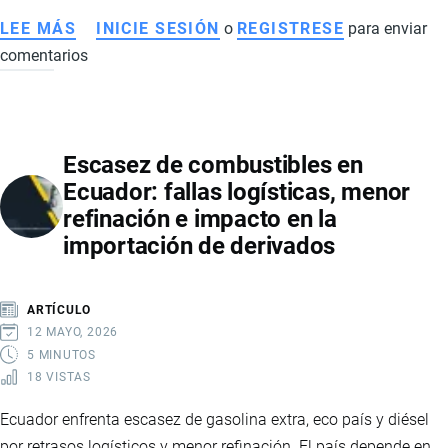
LEE MÁS
SOBRE
INICIE SESIÓN
o
REGISTRESE
para enviar
comentarios
CÓMO
EL
NARCOTRÁFICO
EN
Escasez de combustibles en
ECUADOR
Ecuador: fallas logísticas, menor
AFECTA
refinación e impacto en la
LA
importación de derivados
ECONOMÍA,
EL
EMPLEO
ARTÍCULO
Y
12 MAYO, 2026
EL
5 MINUTOS
18 VISTAS
COMERCIO
INTERNACIONAL
Ecuador enfrenta escasez de gasolina extra, eco país y diésel
por retrasos logísticos y menor refinación. El país depende en