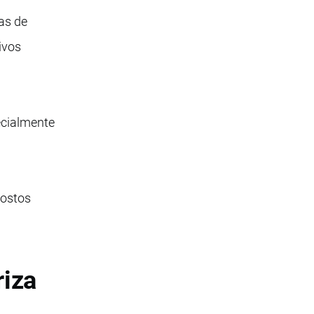
sas de
ivos
ecialmente
costos
riza