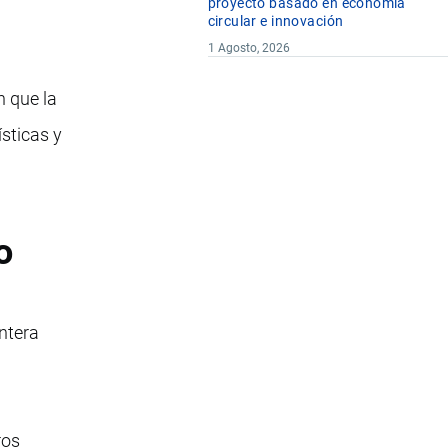
proyecto basado en economía
circular e innovación
1 Agosto, 2026
n que la
sticas y
o
ntera
ros