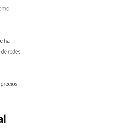
como
ue ha
n de redes
 precios
al