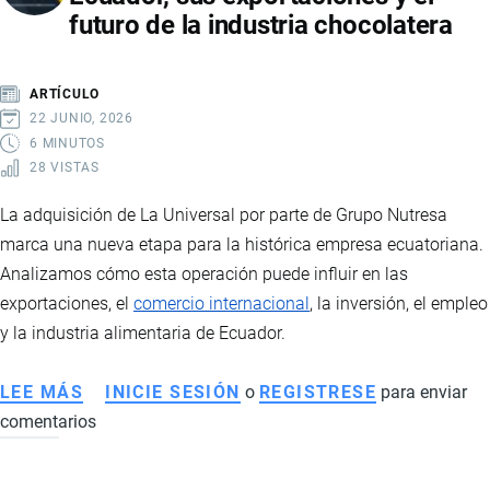
futuro de la industria chocolatera
UN
CRECIMIENTO
HISTÓRICO
ARTÍCULO
IMPULSADO
22 JUNIO, 2026
POR
6 MINUTOS
28 VISTAS
MARCAS
CHINAS
La adquisición de La Universal por parte de Grupo Nutresa
Y
marca una nueva etapa para la histórica empresa ecuatoriana.
NUEVAS
Analizamos cómo esta operación puede influir en las
TENDENCIAS
exportaciones, el
comercio internacional
, la inversión, el empleo
DE
y la industria alimentaria de Ecuador.
MOVILIDAD
LEE MÁS
SOBRE
INICIE SESIÓN
o
REGISTRESE
para enviar
comentarios
GRUPO
NUTRESA
ADQUIERE