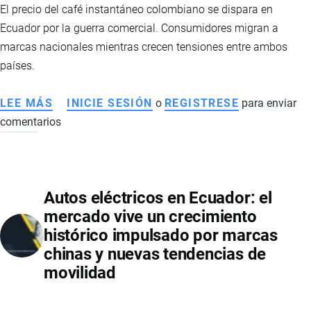
El precio del café instantáneo colombiano se dispara en
Ecuador por la guerra comercial. Consumidores migran a
marcas nacionales mientras crecen tensiones entre ambos
países.
LEE MÁS
SOBRE
INICIE SESIÓN
o
REGISTRESE
para enviar
comentarios
ALZA
DEL
CAFÉ
INSTANTÁNEO
Autos eléctricos en Ecuador: el
EN
mercado vive un crecimiento
ECUADOR:
histórico impulsado por marcas
GUERRA
chinas y nuevas tendencias de
COMERCIAL
movilidad
IMPULSA
CONSUMO
DE