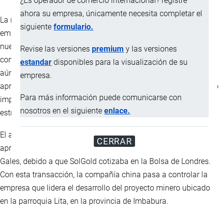
¿Es operador de comercio internacional? registre
ahora su empresa, únicamente necesita completar el
La reciente adquisición de la minera SolGold por parte de la
siguiente
formulario.
empresa china Jiangxi Copper Company Limited ha generado
nuevas interrogantes sobre el futuro del proyecto Cascabel,
Revise las versiones
premium
y las versiones
considerado uno de los depósitos de cobre y oro más grandes
estandar
disponibles para la visualización de su
aún en desarrollo en América Latina. La operación, valorada en
empresa.
aproximadamente 1.160 millones de dólares, marca un cambio
Para más información puede comunicarse con
importante en el control de uno de los proyectos mineros
nosotros en el siguiente
enlace.
estratégicos de Ecuador.
El anuncio se hizo público el 11 de marzo de 2026 y fue
CERRAR
aprobado por el Tribunal Superior de Justicia de Inglaterra y
Gales, debido a que SolGold cotizaba en la Bolsa de Londres.
Con esta transacción, la compañía china pasa a controlar la
empresa que lidera el desarrollo del proyecto minero ubicado
en la parroquia Lita, en la provincia de Imbabura.