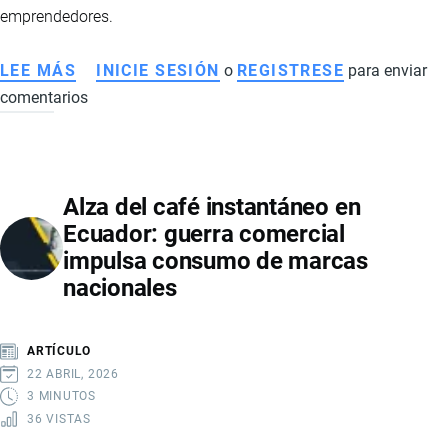
emprendedores.
LEE MÁS
SOBRE
INICIE SESIÓN
o
REGISTRESE
para enviar
comentarios
DROPSHIPPING
EN
ECUADOR:
GUÍA
Alza del café instantáneo en
COMPLETA
Ecuador: guerra comercial
PARA
impulsa consumo de marcas
EMPRENDEDORES
nacionales
EN
COMERCIO
ELECTRÓNICO
ARTÍCULO
22 ABRIL, 2026
3 MINUTOS
36 VISTAS