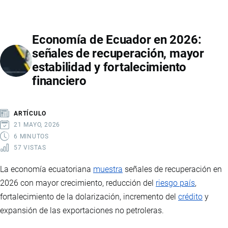
MOTOS
EN
Economía de Ecuador en 2026:
ECUADOR
señales de recuperación, mayor
2026:
estabilidad y fortalecimiento
VENTAS
financiero
RÉCORD,
MARCAS
LÍDERES,
ARTÍCULO
PRECIOS
21 MAYO, 2026
Y
6 MINUTOS
57 VISTAS
PAÍSES
DE
La economía ecuatoriana
muestra
señales de recuperación en
IMPORTACIÓN
2026 con mayor crecimiento, reducción del
riesgo país
,
fortalecimiento de la dolarización, incremento del
crédito
y
expansión de las exportaciones no petroleras.