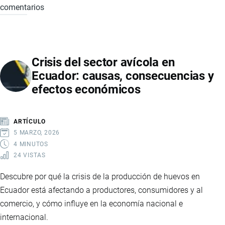
comentarios
MINERÍA
EN
ECUADOR:
PROYECTOS
Crisis del sector avícola en
QUE
Ecuador: causas, consecuencias y
IMPULSARÁN
efectos económicos
LA
PRODUCCIÓN
Y
ARTÍCULO
EL
5 MARZO, 2026
DESAFÍO
4 MINUTOS
24 VISTAS
DE
LA
Descubre por qué la crisis de la producción de huevos en
AUTOGENERACIÓN
Ecuador está afectando a productores, consumidores y al
ELÉCTRICA
comercio, y cómo influye en la economía nacional e
internacional.