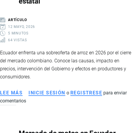
estatal
LA
NUEVA
HOJA
ARTÍCULO
DE
12 MAYO, 2026
RUTA
5 MINUTOS
64 VISTAS
DEL
GOBIERNO
Ecuador enfrenta una sobreoferta de arroz en 2026 por el cierre
PARA
del mercado colombiano. Conoce las causas, impacto en
ENFRENTAR
precios, intervención del Gobierno y efectos en productores y
EL
consumidores.
CRIMEN
ORGANIZADO
LEE MÁS
SOBRE
INICIE SESIÓN
o
REGISTRESE
para enviar
EN
comentarios
SOBREOFERTA
ECUADOR
DE
ARROZ
EN
ECUADOR