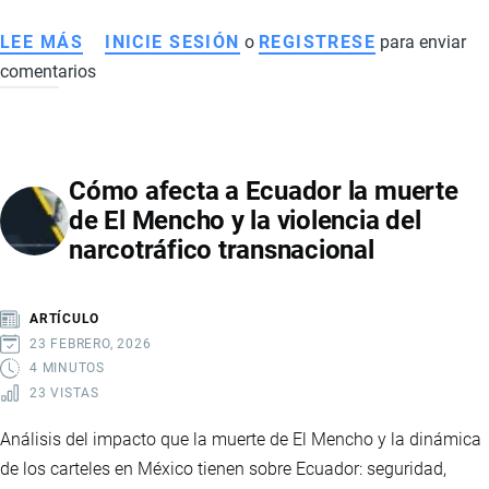
LEE MÁS
SOBRE
INICIE SESIÓN
o
REGISTRESE
para enviar
comentarios
CRISIS
DEL
SECTOR
AVÍCOLA
Cómo afecta a Ecuador la muerte
EN
de El Mencho y la violencia del
ECUADOR:
narcotráfico transnacional
CAUSAS,
CONSECUENCIAS
Y
ARTÍCULO
EFECTOS
23 FEBRERO, 2026
ECONÓMICOS
4 MINUTOS
23 VISTAS
Análisis del impacto que la muerte de El Mencho y la dinámica
de los carteles en México tienen sobre Ecuador: seguridad,