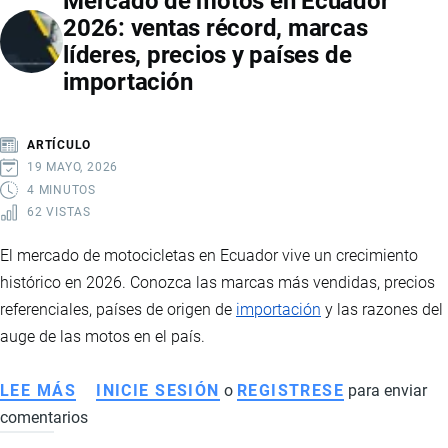
Mercado de motos en Ecuador
2026: ventas récord, marcas
2026:
líderes, precios y países de
CAÍDA
importación
DE
PRECIOS,
IMPACTO
ARTÍCULO
EN
19 MAYO, 2026
PRODUCTORES
4 MINUTOS
62 VISTAS
E
INTERVENCIÓN
El mercado de motocicletas en Ecuador vive un crecimiento
ESTATAL
histórico en 2026. Conozca las marcas más vendidas, precios
referenciales, países de origen de
importación
y las razones del
auge de las motos en el país.
LEE MÁS
SOBRE
INICIE SESIÓN
o
REGISTRESE
para enviar
comentarios
MERCADO
DE