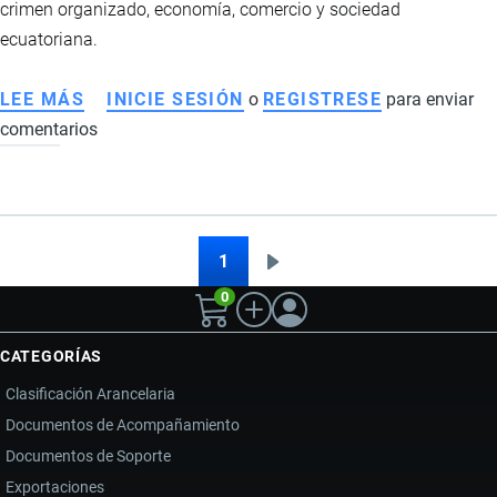
crimen organizado, economía, comercio y sociedad
ecuatoriana.
LEE MÁS
SOBRE
INICIE SESIÓN
o
REGISTRESE
para enviar
comentarios
CÓMO
AFECTA
A
ECUADOR
LA
1
Siguiente
Paginación
MUERTE
0
página
DE
EL
CATEGORÍAS
MENCHO
Clasificación Arancelaria
Y
Documentos de Acompañamiento
LA
Documentos de Soporte
VIOLENCIA
DEL
Exportaciones