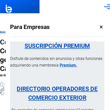
Pasar al contenido principal
Men
×
Para Empresas
Ruta
Inicio
Artículos
Compra de SolGold por Jiangxi
de
SUSCRIPCIÓN PREMIUM
Copper abre un nuevo escenario
navegación
geopolítico para el proyecto minero
Disfrute de contenidos sin anuncios y otras funciones
adquiriendo una membresía
Premium.
Cascabel
Artículo
por
Jaime Mise
, 16 Marzo, 2026
4 MINUTOS
DIRECTORIO OPERADORES DE
10 VISTAS
Artículos
COMERCIO EXTERIOR
Actualidad