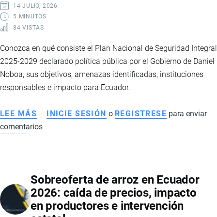
14 JULIO, 2026
5 MINUTOS
84 VISTAS
Conozca en qué consiste el Plan Nacional de Seguridad Integral
2025-2029 declarado política pública por el Gobierno de Daniel
Noboa, sus objetivos, amenazas identificadas, instituciones
responsables e impacto para Ecuador.
LEE MÁS
SOBRE
INICIE SESIÓN
o
REGISTRESE
para enviar
comentarios
PLAN
NACIONAL
DE
SEGURIDAD
Sobreoferta de arroz en Ecuador
INTEGRAL
2026: caída de precios, impacto
2025-
en productores e intervención
2029: