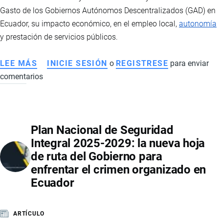
Gasto de los Gobiernos Autónomos Descentralizados (GAD) en
Ecuador, su impacto económico, en el empleo local,
autonomía
y prestación de servicios públicos.
LEE MÁS
SOBRE
INICIE SESIÓN
o
REGISTRESE
para enviar
comentarios
REFORMA
AL
COOTAD
EN
Plan Nacional de Seguridad
ECUADOR:
Integral 2025-2029: la nueva hoja
IMPLICACIONES
de ruta del Gobierno para
ECONÓMICAS,
enfrentar el crimen organizado en
EMPLEO
Ecuador
Y
FINANZAS
LOCALES
ARTÍCULO