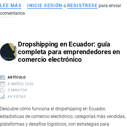
LEE MÁS
SOBRE
INICIE SESIÓN
o
REGISTRESE
para enviar
comentarios
ECONOMÍA
DE
ECUADOR
EN
Dropshipping en Ecuador: guía
2026:
completa para emprendedores en
SEÑALES
comercio electrónico
DE
RECUPERACIÓN,
MAYOR
ARTÍCULO
ESTABILIDAD
8 MARZO, 2026
Y
5 MINUTOS
49 VISTAS
FORTALECIMIENTO
FINANCIERO
Descubre cómo funciona el dropshipping en Ecuador,
estadísticas de comercio electrónico, categorías más vendidas,
plataformas y desafíos logísticos, con estrategias para