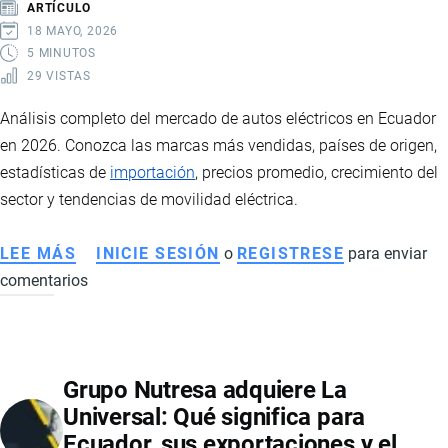
ARTÍCULO
MARCAS
18 MAYO, 2026
NACIONALES
5 MINUTOS
29 VISTAS
Análisis completo del mercado de autos eléctricos en Ecuador
en 2026. Conozca las marcas más vendidas, países de origen,
estadísticas de
importación
, precios promedio, crecimiento del
sector y tendencias de movilidad eléctrica.
LEE MÁS
SOBRE
INICIE SESIÓN
o
REGISTRESE
para enviar
comentarios
AUTOS
ELÉCTRICOS
EN
ECUADOR:
Grupo Nutresa adquiere La
EL
Universal: Qué significa para
MERCADO
Ecuador, sus exportaciones y el
VIVE