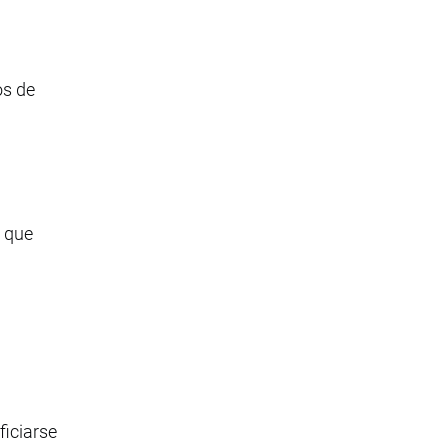
os de
e que
ficiarse