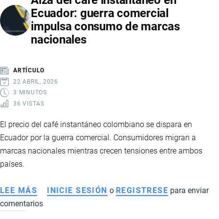
Alza del café instantáneo en
Ecuador: guerra comercial
PARA
impulsa consumo de marcas
EMPRENDEDORES
nacionales
EN
COMERCIO
ELECTRÓNICO
ARTÍCULO
22 ABRIL, 2026
3 MINUTOS
36 VISTAS
El precio del café instantáneo colombiano se dispara en
Ecuador por la guerra comercial. Consumidores migran a
marcas nacionales mientras crecen tensiones entre ambos
países.
LEE MÁS
SOBRE
INICIE SESIÓN
o
REGISTRESE
para enviar
comentarios
ALZA
DEL