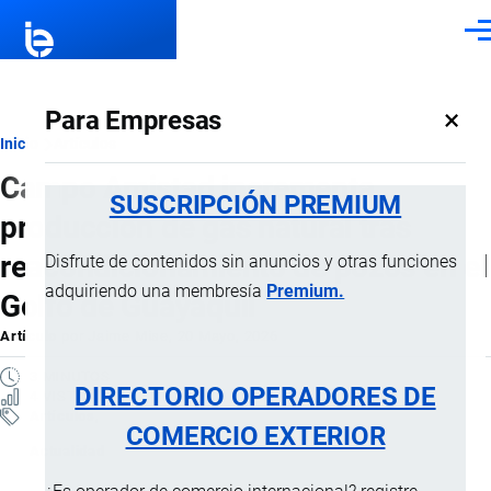
Pasar al contenido principal
Men
×
Para Empresas
Ruta
Inicio
Artículos
Campo Amistad incrementa
de
SUSCRIPCIÓN PREMIUM
producción de gas natural tras
navegación
reacondicionamiento de pozos en el
Disfrute de contenidos sin anuncios y otras funciones
adquiriendo una membresía
Premium.
Golfo de Guayaquil
Artículo
por
Jaime Mise
, 20 Mayo, 2026
3 MINUTOS
DIRECTORIO OPERADORES DE
4 VISTAS
Artículos
COMERCIO EXTERIOR
Actualidad