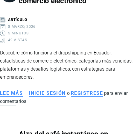
comercio electrónico
DE
RECUPERACIÓN,
MAYOR
ARTÍCULO
ESTABILIDAD
8 MARZO, 2026
Y
5 MINUTOS
49 VISTAS
FORTALECIMIENTO
FINANCIERO
Descubre cómo funciona el dropshipping en Ecuador,
estadísticas de comercio electrónico, categorías más vendidas,
plataformas y desafíos logísticos, con estrategias para
emprendedores.
LEE MÁS
SOBRE
INICIE SESIÓN
o
REGISTRESE
para enviar
comentarios
DROPSHIPPING
EN
ECUADOR:
GUÍA
COMPLETA