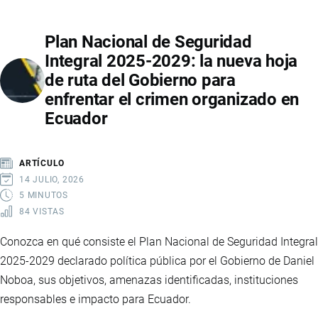
COOTAD
EN
Plan Nacional de Seguridad
ECUADOR:
Integral 2025-2029: la nueva hoja
IMPLICACIONES
de ruta del Gobierno para
ECONÓMICAS,
enfrentar el crimen organizado en
EMPLEO
Ecuador
Y
FINANZAS
LOCALES
ARTÍCULO
14 JULIO, 2026
5 MINUTOS
84 VISTAS
Conozca en qué consiste el Plan Nacional de Seguridad Integral
2025-2029 declarado política pública por el Gobierno de Daniel
Noboa, sus objetivos, amenazas identificadas, instituciones
responsables e impacto para Ecuador.