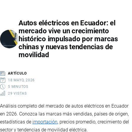
CAFÉ
INSTANTÁNEO
Autos eléctricos en Ecuador: el
EN
mercado vive un crecimiento
ECUADOR:
histórico impulsado por marcas
GUERRA
chinas y nuevas tendencias de
COMERCIAL
movilidad
IMPULSA
CONSUMO
DE
ARTÍCULO
MARCAS
18 MAYO, 2026
NACIONALES
5 MINUTOS
29 VISTAS
Análisis completo del mercado de autos eléctricos en Ecuador
en 2026. Conozca las marcas más vendidas, países de origen,
estadísticas de
importación
, precios promedio, crecimiento del
sector y tendencias de movilidad eléctrica.