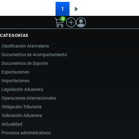
LA
1
Siguiente
Paginación
MUERTE
0
página
DE
EL
CATEGORÍAS
MENCHO
Clasificación Arancelaria
Y
Documentos de Acompañamiento
LA
Documentos de Soporte
VIOLENCIA
DEL
Exportaciones
NARCOTRÁFICO
Importaciones
TRANSNACIONAL
Legislación Aduanera
Operaciones internacionales
Obligación Tributaria
Valoración Aduanera
Actualidad
Procesos administrativos