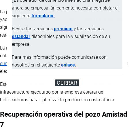
¿Es operador de comercio internacional? registre
ahora su empresa, únicamente necesita completar el
La producción de gas natural en el Campo Amistad, el principal
siguiente
formulario.
yacimiento de este recurso en Ecuador, registró un incremento
significativo luego de la finalización de trabajos de
Revise las versiones
premium
y las versiones
reacondicionamiento en uno de sus pozos estratégicos.
estandar
disponibles para la visualización de su
empresa.
La intervención técnica permitió incorporar millones de pies
cúbicos adicionales al sistema nacional, fortaleciendo el
Para más información puede comunicarse con
suministro
energético destinado a la industria y a la generación
nosotros en el siguiente
enlace.
eléctrica.
CERRAR
Este avance forma parte de un plan de recuperación de
infraestructura ejecutado por la empresa estatal de
hidrocarburos para optimizar la producción costa afuera.
Recuperación operativa del pozo Amistad
7