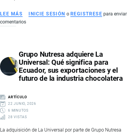
LEE MÁS
SOBRE
INICIE SESIÓN
o
REGISTRESE
para enviar
comentarios
AUTOS
ELÉCTRICOS
EN
ECUADOR:
Grupo Nutresa adquiere La
EL
Universal: Qué significa para
MERCADO
Ecuador, sus exportaciones y el
VIVE
futuro de la industria chocolatera
UN
CRECIMIENTO
HISTÓRICO
ARTÍCULO
IMPULSADO
22 JUNIO, 2026
POR
6 MINUTOS
28 VISTAS
MARCAS
CHINAS
La adquisición de La Universal por parte de Grupo Nutresa