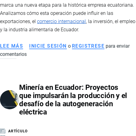
Y
marca una nueva etapa para la histórica empresa ecuatoriana.
NUEVAS
Analizamos cómo esta operación puede influir en las
TENDENCIAS
exportaciones, el
comercio internacional
, la inversión, el empleo
DE
y la industria alimentaria de Ecuador.
MOVILIDAD
LEE MÁS
SOBRE
INICIE SESIÓN
o
REGISTRESE
para enviar
comentarios
GRUPO
NUTRESA
ADQUIERE
LA
Minería en Ecuador: Proyectos
UNIVERSAL:
que impulsarán la producción y el
QUÉ
desafío de la autogeneración
SIGNIFICA
eléctrica
PARA
ECUADOR,
SUS
ARTÍCULO