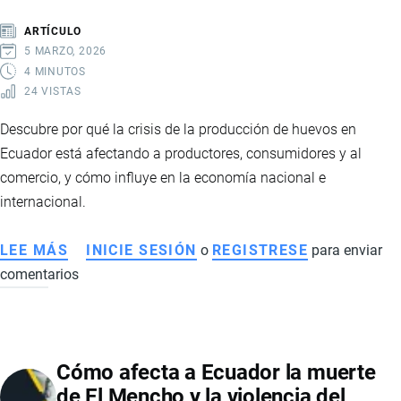
Y
ARTÍCULO
EL
5 MARZO, 2026
DESAFÍO
4 MINUTOS
24 VISTAS
DE
LA
Descubre por qué la crisis de la producción de huevos en
AUTOGENERACIÓN
Ecuador está afectando a productores, consumidores y al
ELÉCTRICA
comercio, y cómo influye en la economía nacional e
internacional.
LEE MÁS
SOBRE
INICIE SESIÓN
o
REGISTRESE
para enviar
comentarios
CRISIS
DEL
SECTOR
AVÍCOLA
Cómo afecta a Ecuador la muerte
EN
de El Mencho y la violencia del
ECUADOR: