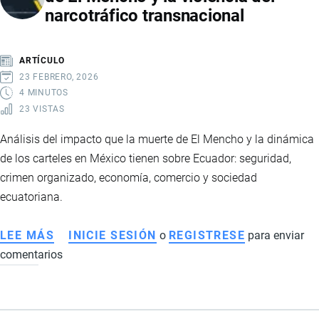
narcotráfico transnacional
CAUSAS,
CONSECUENCIAS
Y
ARTÍCULO
EFECTOS
23 FEBRERO, 2026
ECONÓMICOS
4 MINUTOS
23 VISTAS
Análisis del impacto que la muerte de El Mencho y la dinámica
de los carteles en México tienen sobre Ecuador: seguridad,
crimen organizado, economía, comercio y sociedad
ecuatoriana.
LEE MÁS
SOBRE
INICIE SESIÓN
o
REGISTRESE
para enviar
comentarios
CÓMO
AFECTA
A
ECUADOR