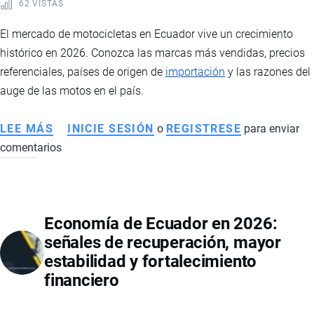
62 VISTAS
E
INTERVENCIÓN
El mercado de motocicletas en Ecuador vive un crecimiento
ESTATAL
histórico en 2026. Conozca las marcas más vendidas, precios
referenciales, países de origen de
importación
y las razones del
auge de las motos en el país.
LEE MÁS
SOBRE
INICIE SESIÓN
o
REGISTRESE
para enviar
comentarios
MERCADO
DE
MOTOS
EN
Economía de Ecuador en 2026:
ECUADOR
señales de recuperación, mayor
2026:
estabilidad y fortalecimiento
VENTAS
financiero
RÉCORD,
MARCAS