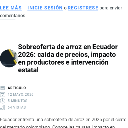
LEE MÁS
SOBRE
INICIE SESIÓN
o
REGISTRESE
para enviar
comentarios
PLAN
NACIONAL
DE
SEGURIDAD
Sobreoferta de arroz en Ecuador
INTEGRAL
2026: caída de precios, impacto
2025-
en productores e intervención
2029:
estatal
LA
NUEVA
HOJA
ARTÍCULO
DE
12 MAYO, 2026
RUTA
5 MINUTOS
64 VISTAS
DEL
GOBIERNO
Ecuador enfrenta una sobreoferta de arroz en 2026 por el cierre
PARA
del mercado colombiano. Conoce las causas, impacto en