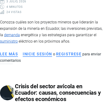
EXPORTACIONES
3 JULIO, 2026
Y
4 MINUTOS
24 VISTAS
EL
FUTURO
Conozca cuáles son los proyectos mineros que liderarán la
DE
expansión de la minería en Ecuador, las inversiones previstas,
LA
la
demanda
energética y las estrategias para garantizar el
INDUSTRIA
suministro
eléctrico en los próximos años.
CHOCOLATERA
LEE MÁS
SOBRE
INICIE SESIÓN
o
REGISTRESE
para enviar
comentarios
MINERÍA
EN
ECUADOR:
PROYECTOS
Crisis del sector avícola en
QUE
Ecuador: causas, consecuencias y
IMPULSARÁN
efectos económicos
LA
PRODUCCIÓN