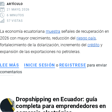
LÍDERES,
ARTÍCULO
PRECIOS
21 MAYO, 2026
Y
6 MINUTOS
57 VISTAS
PAÍSES
DE
La economía ecuatoriana
muestra
señales de recuperación en
IMPORTACIÓN
2026 con mayor crecimiento, reducción del
riesgo país
,
fortalecimiento de la dolarización, incremento del
crédito
y
expansión de las exportaciones no petroleras.
LEE MÁS
SOBRE
INICIE SESIÓN
o
REGISTRESE
para enviar
comentarios
ECONOMÍA
DE
ECUADOR
EN
Dropshipping en Ecuador: guía
2026:
completa para emprendedores en
SEÑALES