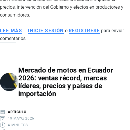
ENFRENTAR
precios, intervención del Gobierno y efectos en productores y
EL
consumidores.
CRIMEN
ORGANIZADO
LEE MÁS
SOBRE
INICIE SESIÓN
o
REGISTRESE
para enviar
EN
comentarios
SOBREOFERTA
ECUADOR
DE
ARROZ
EN
Mercado de motos en Ecuador
ECUADOR
2026: ventas récord, marcas
2026:
líderes, precios y países de
CAÍDA
importación
DE
PRECIOS,
IMPACTO
ARTÍCULO
EN
19 MAYO, 2026
PRODUCTORES
4 MINUTOS