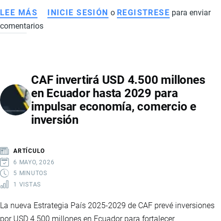
LEE MÁS
SOBRE
INICIE SESIÓN
o
REGISTRESE
para enviar
comentarios
CAF
DESTINA
USD
450
CAF invertirá USD 4.500 millones
MILLONES
en Ecuador hasta 2029 para
PARA
impulsar economía, comercio e
FORTALECER
inversión
LA
SEGURIDAD
Y
ARTÍCULO
LA
6 MAYO, 2026
GESTIÓN
5 MINUTOS
1 VISTAS
DE
DESASTRES
La nueva Estrategia País 2025-2029 de CAF prevé inversiones
EN
por USD 4.500 millones en Ecuador para fortalecer