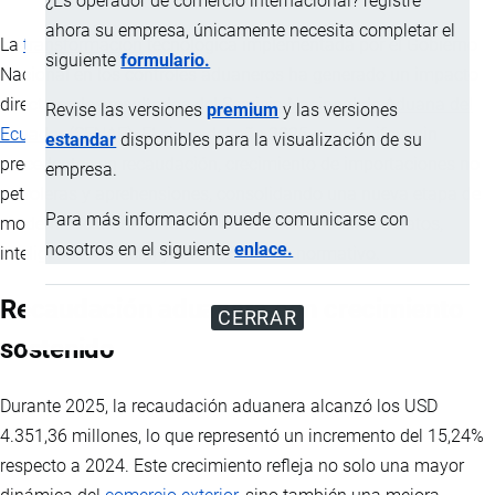
¿Es operador de comercio internacional? registre
ahora su empresa, únicamente necesita completar el
La
transformación
tecnológica implementada por el Gobierno
siguiente
formulario.
Nacional en los controles aduaneros ha generado un impacto
directo en los resultados del
Servicio Nacional de Aduana del
Revise las versiones
premium
y las versiones
Ecuador
(SENAE). El cierre del año 2025 marcó cifras sin
estandar
disponibles para la visualización de su
precedentes en recaudación, crecimiento de importaciones no
empresa.
petroleras y aprehensiones, consolidando una nueva etapa de
Para más información puede comunicarse con
modernización institucional basada en análisis de datos,
nosotros en el siguiente
enlace.
inteligencia artificial y fortalecimiento normativo.
Recaudación aduanera con crecimiento
CERRAR
sostenido
Durante 2025, la recaudación aduanera alcanzó los USD
4.351,36 millones, lo que representó un incremento del 15,24%
respecto a 2024. Este crecimiento refleja no solo una mayor