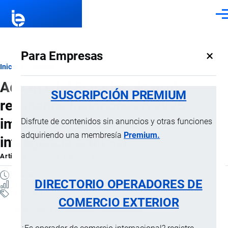
Pasar al contenido principal
Men
×
Para Empresas
Ruta
Inicio
Artículos
Aduana del Ecuador alcanzó
de
SUSCRIPCIÓN PREMIUM
resultados históricos en 2025
navegación
impulsada por tecnología e
Disfrute de contenidos sin anuncios y otras funciones
adquiriendo una membresía
Premium.
inteligencia artificial
Artículo
por
Jaime Mise
, 25 Febrero, 2026
4 MINUTOS
DIRECTORIO OPERADORES DE
31 VISTAS
Artículos
COMERCIO EXTERIOR
Organismos de Comercio Internacional