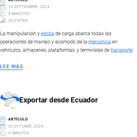
10 SEPTIEMBRE, 2024
4 MINUTOS
26 VISTAS
La manipulación y
estiba
de carga abarca todas las
operaciones de manejo y acomodo de la
mercancía
en
vehículos, almacenes, plataformas, y terminales de
transporte
.
LEE MÁS
SOBRE
MANIPULACIÓN
Y
ESTIBA
Exportar desde Ecuador
DE
CARGA
ARTÍCULO
26 OCTUBRE, 2024
4 MINUTOS