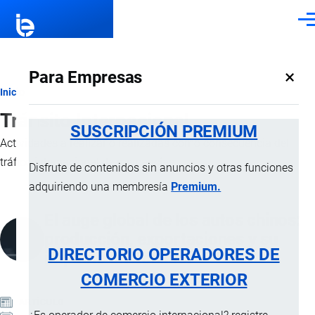
Pasar al contenido principal
Men
×
Para Empresas
Ruta
Inicio
Tránsito Internacional
de
SUSCRIPCIÓN PREMIUM
Actividades a realizar o realizadas como consecuencia del
navegación
tráfico internacional de mercancías.
Disfrute de contenidos sin anuncios y otras funciones
adquiriendo una membresía
Premium.
El auge global de los autos chinos:
producción, exportaciones y su
DIRECTORIO OPERADORES DE
impacto en Ecuador
COMERCIO EXTERIOR
ARTÍCULO