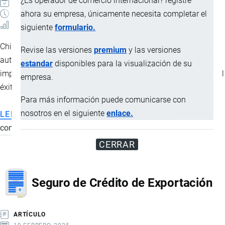
¿Es operador de comercio internacional? registre
10 DICIEMBRE, 2025
ahora su empresa, únicamente necesita completar el
5 MINUTOS
6 VISTAS
siguiente
formulario.
China se consolida como la principal potencia exportadora de
Revise las versiones
premium
y las versiones
automóviles. Este artículo examina sus cifras recientes, su
estandar
disponibles para la visualización de su
impacto en mercados emergentes como Ecuador, las claves del
empresa.
éxito y los retos del sector automotriz global.
Para más información puede comunicarse con
nosotros en el siguiente
enlace.
LEE MÁS
SOBRE
INICIE SESIÓN
o
REGISTRESE
para enviar
comentarios
EL
AUGE
CERRAR
GLOBAL
DE
Seguro de Crédito de Exportación
LOS
AUTOS
CHINOS:
ARTÍCULO
PRODUCCIÓN,