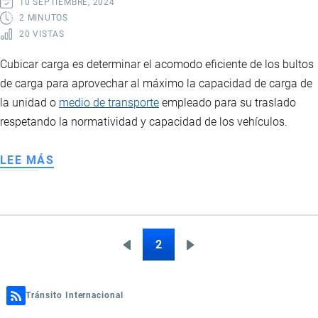
10 SEPTIEMBRE, 2024
2 MINUTOS
20 VISTAS
Cubicar carga es determinar el acomodo eficiente de los bultos
de carga para aprovechar al máximo la capacidad de carga de
la unidad o
medio de transporte
empleado para su traslado
respetando la normatividad y capacidad de los vehículos.
LEE MÁS
SOBRE
CUBICAJE
DE
CARGA
EN
2
Página
Siguiente
Paginación
CONTENEDOR
anterior
página
Tránsito Internacional