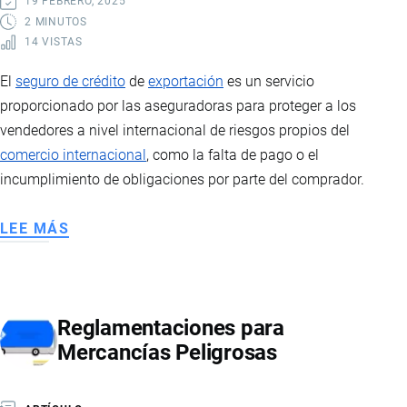
19 FEBRERO, 2025
EXPORTACIONES
2 MINUTOS
14 VISTAS
Y
SU
El
seguro de crédito
de
exportación
es un servicio
IMPACTO
proporcionado por las aseguradoras para proteger a los
EN
vendedores a nivel internacional de riesgos propios del
ECUADOR
comercio internacional
, como la falta de pago o el
incumplimiento de obligaciones por parte del comprador.
LEE MÁS
SOBRE
SEGURO
DE
CRÉDITO
Reglamentaciones para
DE
Mercancías Peligrosas
EXPORTACIÓN