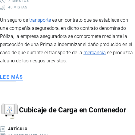
7 MINUTOS
40 VISTAS
Un seguro de
transporte
es un contrato que se establece con
una compañía aseguradora, en dicho contrato denominado
Póliza, la empresa aseguradora se compromete mediante la
percepción de una Prima a indemnizar el daño producido en el
caso de que durante el transporte de la
mercancía
se produzca
alguno de los riesgos previstos.
LEE MÁS
SOBRE
SEGURO
DE
TRANSPORTE
Cubicaje de Carga en Contenedor
INTERNACIONAL
ARTÍCULO