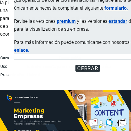
¿Es operador de comercio internacional? registre ahora 
la pila para tirar, cada jugador a su turno debe hacer coincidir
únicamente necesita completar el siguiente
formulario.
una de las cartas de su mano con la carta de arriba de la pila
para tirar, el objetivo del juego es ser el primero en deshacerse
Revise las versiones
premium
y las versiones
estandar
d
de sus cartas y acumula puntos por las cartas que sus
para la visualización de su empresa.
oponentes no pudieron descartar.
Para más información puede comunicarse con nosotros e
enlace.
Característica
Descripción
Uso
Entretenimiento para niños mayores de 7 años.
CERRAR
Presentación
Unidad.