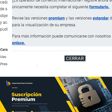
¿Es operador de comercio internacional? registre ahora 
cada Jugador a su turno debe hacer coincidir una de las cartas
únicamente necesita completar el siguiente
formulario.
de su mano con la carta de arriba de la pila para tirar, el
objetivo del juego es ser el primero en deshacerse de sus cartas
Revise las versiones
premium
y las versiones
estandar
d
y acumula puntos por las cartas que sus oponentes no
para la visualización de su empresa.
pudieron descartar.
Para más información puede comunicarse con nosotros e
enlace.
Característica
Descripción
Uso
Entretenimiento para niños mayores de 7 años.
CERRAR
Presentación
Set en caja.