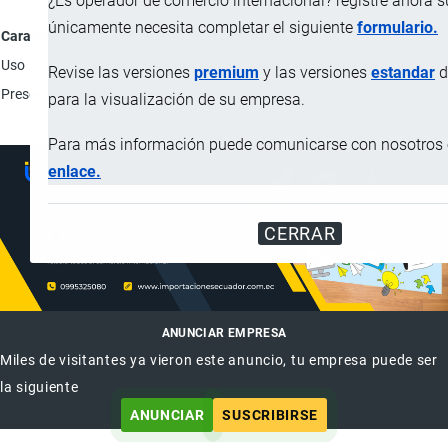
¿Es operador de comercio internacional? registre ahora 
únicamente necesita completar el siguiente
formulario.
Característica
Descripción
Uso
Clásico juego para niños a partir de los dos años.
Revise las versiones
premium
y las versiones
estandar
d
Presentación
Unidad.
para la visualización de su empresa.
Para más información puede comunicarse con nosotros e
enlace.
CERRAR
ANUNCIAR EMPRESA
Miles de visitantes ya vieron este anuncio, tu empresa puede ser
la siguiente
ANUNCIAR
SUSCRIBIRSE