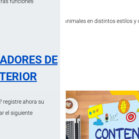
tras funciones
s representan diseños de animales en distintos estilos y 
ón
RADORES DE
 mayores de 7 años.
TERIOR
 registre ahora su
 el siguiente