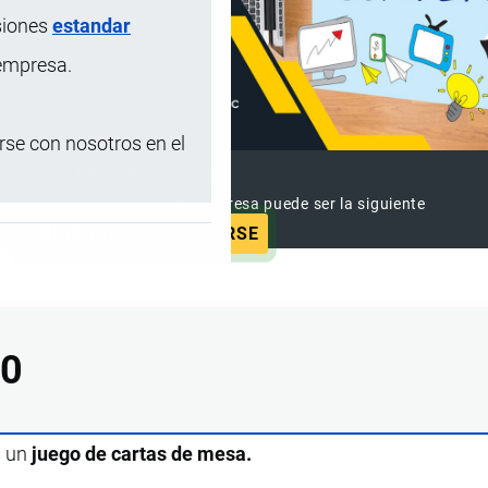
siones
estandar
 empresa.
se con nosotros en el
ANUNCIAR EMPRESA
 ya vieron este anuncio, tu empresa puede ser la siguiente
ANUNCIAR
SUSCRIBIRSE
00
s un
juego de cartas de mesa.