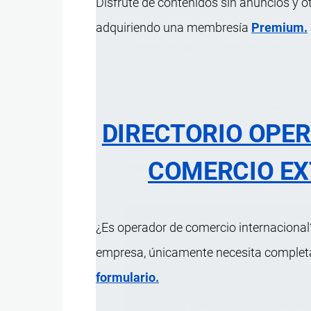
Disfrute de contenidos sin anuncios y o
adquiriendo una membresía
Premium.
Juego de cartas de mesa, las carta
Característica
Descripci
DIRECTORIO OPE
Composición
Cartón.
Uso
Entretenimiento para niños
COMERCIO EX
Presentación
Set en caja.
¿Es operador de comercio internacional?
empresa, únicamente necesita completar
formulario.