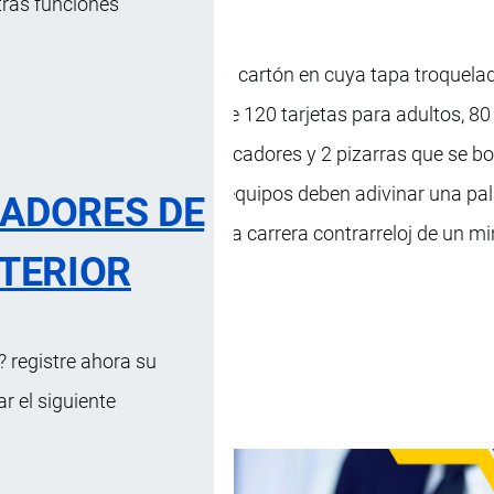
tras funciones
se presenta en una caja de cartón en cuya tapa troquelad
ansparente, el cual contiene 120 tarjetas para adultos, 80 
tarjetas de categorías, 2 marcadores y 2 pizarras que se bo
a, 1 dado, instrucciones, por equipos deben adivinar una pa
RADORES DE
integrante del equipo, en una carrera contrarreloj de un mi
TERIOR
ón
 registre ahora su
 mayores de 8 años.
 el siguiente