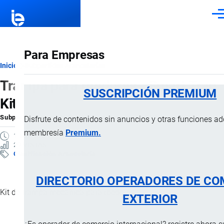
Pasar al contenido principal
Men
Para Empresas
Ruta
Inicio
Subpartidas Arancelarias
Trampa para roedores - Smart Trap
de
SUSCRIPCIÓN PREMIUM
Kit
navegación
Subpartida Arancelaria
por
Importaciones …
, 26 Enero, 2025
Disfrute de contenidos sin anuncios y otras funciones a
membresía
Premium.
1 MINUTO
29 VISTAS
Clasificación Arancelaria
DIRECTORIO OPERADORES DE CO
Kit de trampa mecánica para roedores.
EXTERIOR