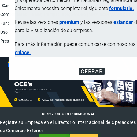
¿Es operador de comercio internacional? registre ahora 
Característica
únicamente necesita completar el siguiente
formulario.
Componentes
Base; Trampa; Tapa; Señuelo (nuez. leche y soya); CO2 c
Revise las versiones
premium
y las versiones
estandar
d
Funcionamiento
El sobrecito de pasta señuelo, emite un aroma que atrae 
para la visualización de su empresa.
Uso
Inactivar roedores.
Presentación
Set en caja.
Para más información puede comunicarse con nosotros e
enlace.
CERRAR
DIRECTORIO INTERNACIONAL
Registre su Empresa en el Directorio Internacional de Operadores
de Comercio Exterior