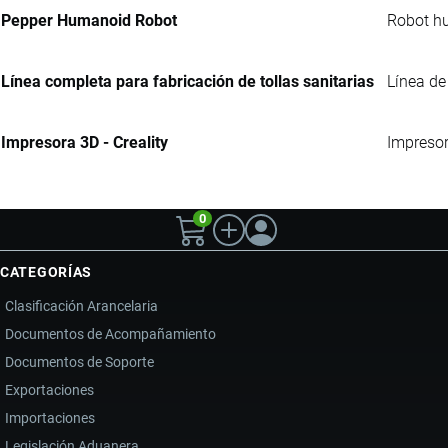
Pepper Humanoid Robot
Robot hu
Línea completa para fabricación de tollas sanitarias
Línea de
Impresora 3D - Creality
Impresor
0
CATEGORÍAS
Clasificación Arancelaria
Documentos de Acompañamiento
Documentos de Soporte
Exportaciones
Importaciones
Legislación Aduanera