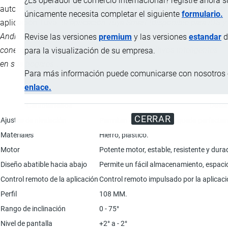
¿Es operador de comercio internacional? registre ahora 
automáticas de subida y bajada todo esto controlable desde la
únicamente necesita completar el siguiente
formulario.
aplicación Tuya -
la aplicación Tuya Smart (disponible para iOS y
Android) plataforma en la nube que permite a los usuarios
Revise las versiones
premium
y las versiones
estandar
d
conectar y gestionar una variedad de dispositivos inteligentes
para la visualización de su empresa.
en sus hogares
-.
Para más información puede comunicarse con nosotros e
enlace.
Característica
Descr
CERRAR
Ajustes de nivelación
Permiten que el televisor quede perfect
Materiales
Hierro, plástico.
Motor
Potente motor, estable, resistente y dura
Diseño abatible hacia abajo
Permite un fácil almacenamiento, espaci
Control remoto de la aplicación
Control remoto impulsado por la aplicaci
Perfil
108 MM.
Rango de inclinación
0 - 75°
Nivel de pantalla
+2° a - 2°