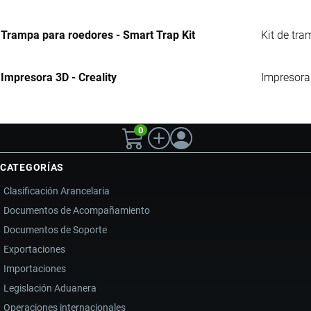
Trampa para roedores - Smart Trap Kit
Kit de tr
Impresora 3D - Creality
Impresora
0
CATEGORÍAS
Clasificación Arancelaria
Documentos de Acompañamiento
Documentos de Soporte
Exportaciones
Importaciones
Legislación Aduanera
Operaciones internacionales