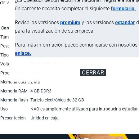
¿Es operador de comercio internacional? registre ahora 
de voz y procesamiento de lenguaje natural.
únicamente necesita completar el siguiente
formulario.
Revise las versiones
premium
y las versiones
estandar
d
Característica
para la visualización de su empresa.
Tamaño
574 x 311 x 275 mm
Para más información puede comunicarse con nosotros e
Peso
5.48 kg
enlace.
Tipo de batería
Iones de litio.
Voltaje
21.6 V / 2.9 Ah
CERRAR
Procesador
Atom E345
Memoria caché
2 MB
Memoria RAM
4 GB DDR3
Memoria flash
Tarjeta electrónica de 32 GB
Uso
NAO es ampliamente utilizado para introducir a estudian
Presentación
Unidad en caja.