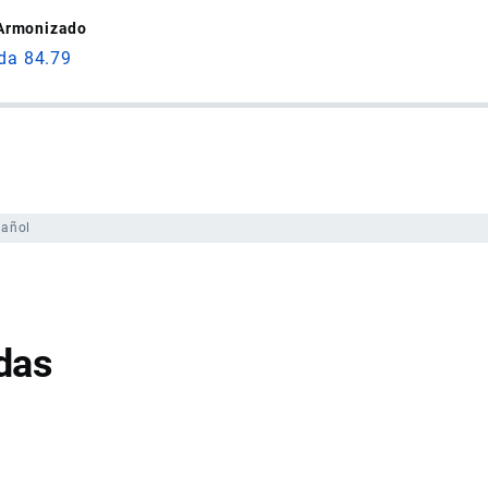
 Armonizado
ida 84.79
pañol
das