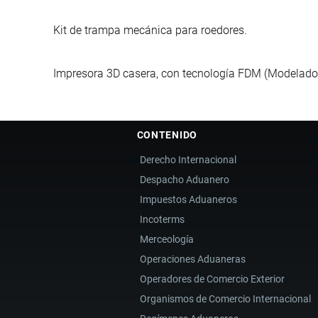
Kit de trampa mecánica para roedores.
Impresora 3D casera, con tecnología FDM (Modelado 
CONTENIDO
Derecho Internacional
Despacho Aduanero
Impuestos Aduaneros
Incoterms
Merceología
Operaciones Aduaneras
Operadores de Comercio Exterior
Organismos de Comercio Internacional