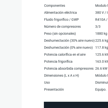
Componentes
Modulo f
Alimentación eléctrica
380 V / I
Fluido frigorífico / GWP
R410A /
Número de compresores
3/3
Peso (sin opcionales)
1880 kg
Deshumectación (30% aire nuevo)
225.6 kg
Deshumectación (0% aire nuevo)
117.8 kg
Potencia calorífica en el aire
125.6 k
Potencia frigorífica
163.0 k
Potencia absorbida compresores
26.6 kW
Dimensiones (L x A x H)
Módulo 
Uso
Disminui
Presentación
Equipo.