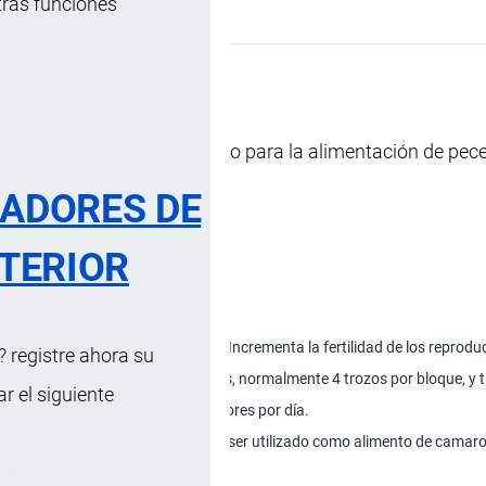
tras funciones
s …
, 20 Diciembre, 2024
ción Arancelaria
elados y esterilizados, usado para la alimentación de pece
olas.
RADORES DE
TERIOR
s sp.).
terilizado por irradiación gamma; Incrementa la fertilidad de los reprodu
 registre ahora su
s de 1 kg deben cortarse en trozos, normalmente 4 trozos por bloque, y 
 el siguiente
omasa de los camarones reproductores por día.
amente para USO ACUÍCOLA, para ser utilizado como alimento de camaron
,18 y 20 bolsas de 1 kg.