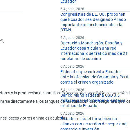
Ecuador
6 Agosto, 2026
Congresistas de EE. UU. proponen
que Ecuador sea designado Aliado
Importante no perteneciente a la
OTAN
6 Agosto, 2026
s,
Operación Mondragón: España y
Ecuador desarticulan una red
internacional que traficó más de 21
toneladas de cocaína
6 Agosto, 2026
El desafío que enfrenta Ecuador
ante la ofensiva de Colombia y Perú
contra el crimen organizado
6 Agosto, 2026
ctores y la producción de nauplios; Provee proteínas y lípidos altamente 
Banco Mundial destina USD 3,5
millones para fortalecer el sistema
tirarse directamente a los tanques de maduración. Esto asegurará que l
eléctrico de Ecuador
6 Agosto, 2026
es, peces y otros animales acuícolas.
Ecuador e Israel fortalecen su
alianza con acuerdos de seguridad,
comercio e inversión