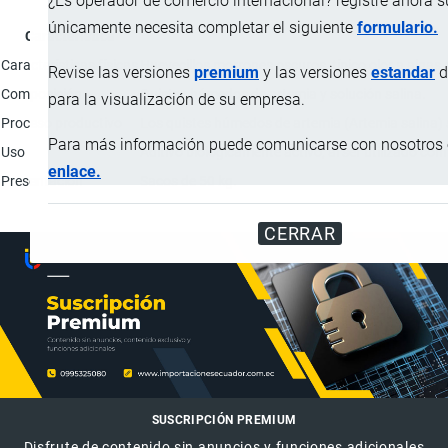
¿Es operador de comercio internacional? registre ahora 
únicamente necesita completar el siguiente
formulario.
Característica
Características físicas
Huevecillos morrones oscuros, típico olor a algas
Revise las versiones
premium
y las versiones
estandar
d
Composición
Quistes húmedos de artemia y solución salina.
para la visualización de su empresa.
Proceso productivo
Los quistes húmedos de artemia (Artemia salina) s
Para más información puede comunicarse con nosotros e
Uso
Aditivo biológicamente activo, al ser utilizado co
enlace.
Presentación
Sacos de 50 kg.
CERRAR
SUSCRIPCIÓN PREMIUM
Disfrute de contenido sin anuncios y funciones adicionales