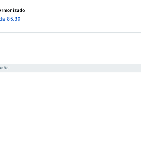
 Armonizado
ida 85.39
pañol