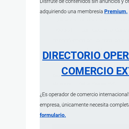
Disfrute de contenidos sin anuncios y o
adquiriendo una membresía
Premium.
Equipados con dispositivo óptico i
módulo LED, cantidad estándar en
de conducción actual constante, 
cortar entre cada unidad, cumple 
DIRECTORIO OPE
COMERCIO EX
Característica
Descripció
Materiales
Cobre, Plástico; PVC.
Color
Blanco.
¿Es operador de comercio internacional?
Uso
Aplicación en letreros/para i
empresa, únicamente necesita completar
Presentación
Unidad.
formulario.