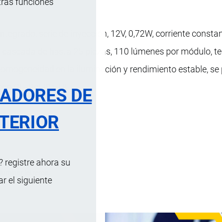
tras funciones
ntegrado, serie de inyección, 12V, 0,72W, corriente constan
 cascada de hasta 25 piezas, 110 lúmenes por módulo, t
homogeneidad en la iluminación y rendimiento estable, se
con CE, RoHS y UL.
RADORES DE
TERIOR
n
 registre ahora su
luminar letreros.
 el siguiente