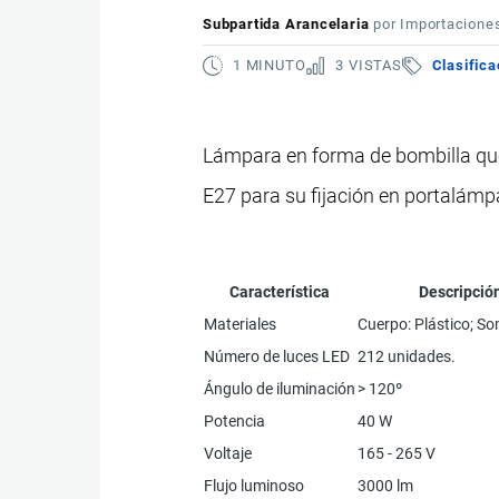
Subpartida Arancelaria
por
Importacione
1 MINUTO
3 VISTAS
Clasifica
Lámpara en forma de bombilla que 
E27 para su fijación en portalámp
Característica
Descripció
Materiales
Cuerpo: Plástico; S
Número de luces LED
212 unidades.
Ángulo de iluminación
> 120º
Potencia
40 W
Voltaje
165 - 265 V
Flujo luminoso
3000 lm