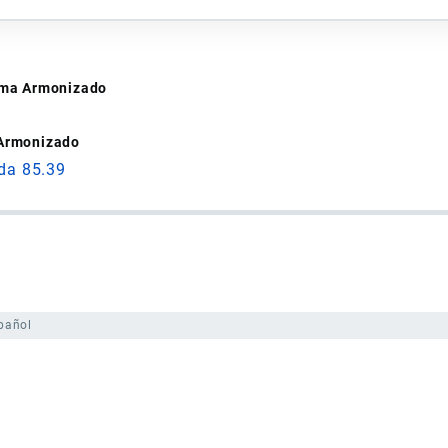
tema Armonizado
 Armonizado
ida 85.39
pañol