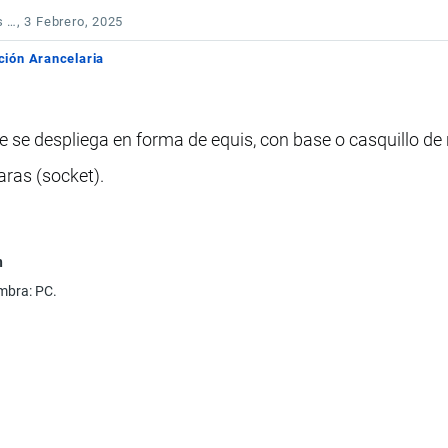
s …
, 3 Febrero, 2025
ción Arancelaria
se despliega en forma de equis, con base o casquillo de 
aras (socket).
n
ombra: PC.