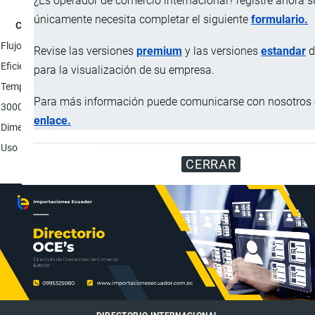
¿Es operador de comercio internacional? registre ahora 
únicamente necesita completar el siguiente
formulario.
Característica
Descr
Flujo luminoso
3321 - 4059 lm
Revise las versiones
premium
y las versiones
estandar
d
Eficiencia luminosa
125 lm/W
para la visualización de su empresa.
Temperatura de color
3000 K
Para más información puede comunicarse con nosotros e
3000 K
55000 horas.
enlace.
Dimensiones
218.5 x 49.5 x 2.95 mm
Uso
En la fabricación de luminarias para carreteras, ví
CERRAR