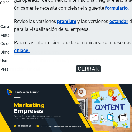
¿Es operador de comercio internacional? registre ahora 
de 20 piezas, beam ángulo 2 - 160°, cumple con CE, RoHS.
únicamente necesita completar el siguiente
formulario.
Revise las versiones
premium
y las versiones
estandar
d
Característica
Descripción
para la visualización de su empresa.
Materiales
Cobre; Aluminio; y Plástico.
Para más información puede comunicarse con nosotros e
Color
Blanco.
enlace.
Dimensiones
156 x 38 x12 mm
Uso
Aplicación en letreros/para iluminar letreros.
CERRAR
Presentación
Unidad.