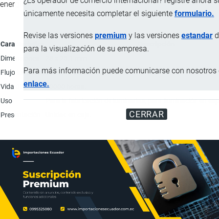
¿Es operador de comercio internacional? registre ahora 
energía.
únicamente necesita completar el siguiente
formulario.
Revise las versiones
premium
y las versiones
estandar
d
Característica
Descripción
para la visualización de su empresa.
Dimensiones
28 x 25.1 mm
Para más información puede comunicarse con nosotros e
Flujo luminoso
5920 - 7230 lm
enlace.
Vida útil
50000 horas.
Uso
Para la fabricación de luminarias, para iluminación en esp
CERRAR
Presentación
Unidad en caja.