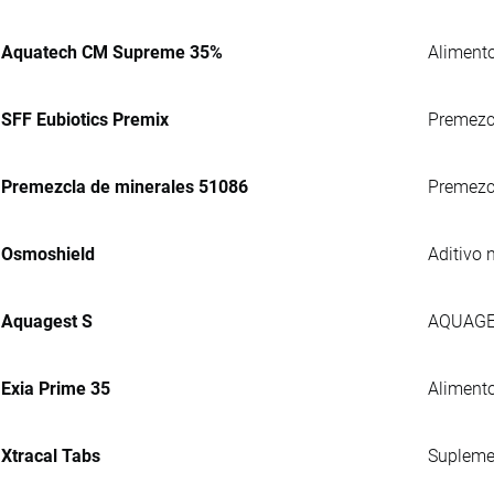
Aquatech CM Supreme 35%
Alimento
SFF Eubiotics Premix
Premezcl
Premezcla de minerales 51086
Premezcl
Osmoshield
Aditivo 
Aquagest S
AQUAGEST
Exia Prime 35
Alimento
Xtracal Tabs
Suplemen