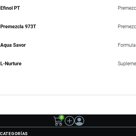
Efinol PT
Premezcl
Premezcla 973T
Premezcl
Aqua Savor
Formulac
L-Nurture
Suplemen
0
CATEGORÍAS