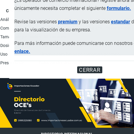
¿Es operador de comercio internacional? registre ahora 
únicamente necesita completar el siguiente
formulario.
Característica
Análisis garantizado
Proteína min. 50%; Grasa min. 9%; Ceniza max. 8%
Revise las versiones
premium
y las versiones
estandar
d
Composición
Proteína de animales marinos 42%; Proteína vegeta
para la visualización de su empresa.
Tamaño de partícula
<150 micrones.
Para más información puede comunicarse con nosotros e
Dosis
70 a 100 g a una densidad entre 70 a 100 nauplios/l
enlace.
Uso
Alimento para larvas de camarón y pescado.
Presentación
Bolsa de aluminio de 3 kg.
CERRAR