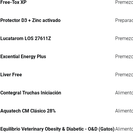
Free-Tox XP
Premezcl
Protector D3 + Zinc activado
Preparac
Lucatarom LOS 27611Z
Premezcl
Excential Energy Plus
Premezcl
Liver Free
Premezcl
Contegral Truchas Iniciación
Alimento
Aquatech CM Clásico 28%
Alimento
Equilibrio Veterinary Obesity & Diabetic - O&D (Gatos)
Alimento