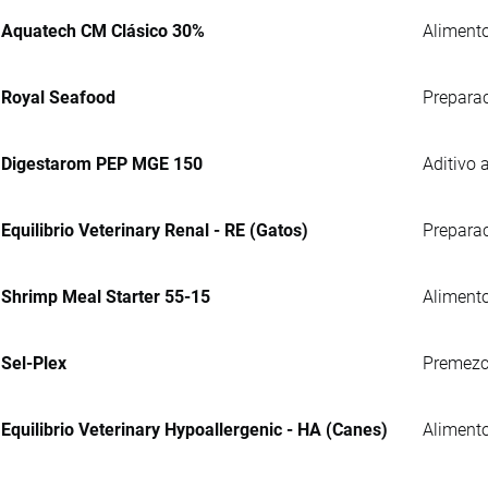
Aquatech CM Clásico 30%
Aliment
Royal Seafood
Preparac
Digestarom PEP MGE 150
Aditivo 
Equilibrio Veterinary Renal - RE (Gatos)
Preparac
Shrimp Meal Starter 55-15
Alimento
Sel-Plex
Premezcl
Equilibrio Veterinary Hypoallergenic - HA (Canes)
Alimento