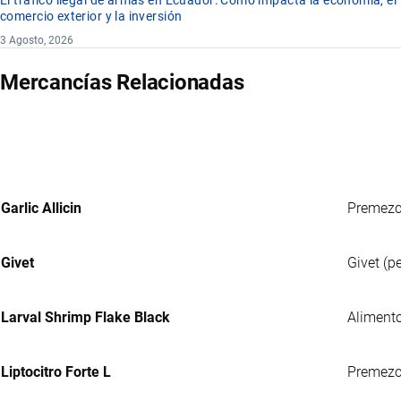
El tráfico ilegal de armas en Ecuador: Cómo impacta la economía, el
comercio exterior y la inversión
3 Agosto, 2026
Mercancías Relacionadas
Garlic Allicin
Premezcl
Givet
Givet (p
Larval Shrimp Flake Black
Alimento
Liptocitro Forte L
Premezcl