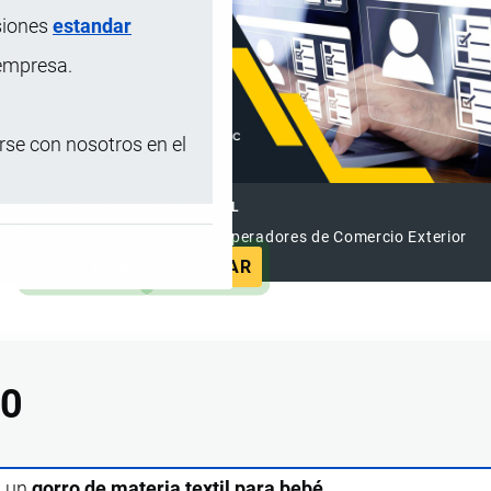
siones
estandar
 empresa.
se con nosotros en el
DIRECTORIO INTERNACIONAL
el Directorio Internacional de Operadores de Comercio Exterior
REGISTRAR
ANUNCIAR
00
s un
gorro de materia textil para bebé.