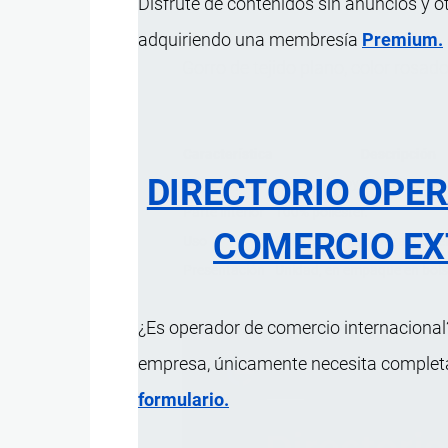
Disfrute de contenidos sin anuncios y o
adquiriendo una membresía
Premium.
Gorro de tejido plano, color rosad
Característica
Descripción
DIRECTORIO OPE
Parte superior
Tela corduroy de 100% algo
Parte interior
100% poliéster.
COMERCIO EX
Uso
Para cubrir la cabeza del be
Presentación
Unidad, en empaque en bolsa
¿Es operador de comercio internacional?
empresa, únicamente necesita completar
formulario.