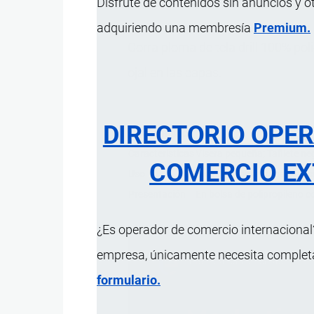
Disfrute de contenidos sin anuncios y o
adquiriendo una membresía
Premium.
Gorra ploma de tela drill 100% po
ojal en las capas.
DIRECTORIO OPE
Característica
Características
Visera pequeña; Tafilete ne
COMERCIO EX
Uso
Industrial para trabajo en 
Presentación
En bolsa de polipropileno co
¿Es operador de comercio internacional?
empresa, únicamente necesita completar
formulario.