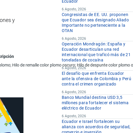
Ecuador
6 Agosto, 2026
Congresistas de EE. UU. proponen
tones y
que Ecuador sea designado Aliado
Importante no perteneciente a la
OTAN
6 Agosto, 2026
Operación Mondragón: España y
Ecuador desarticulan una red
internacional que traficó más de 21
ripción
toneladas de cocaína
 plomo; Hilo de remalle color plomo oscuro; Hilo de despunte color plomo
6 Agosto, 2026
El desafío que enfrenta Ecuador
ante la ofensiva de Colombia y Perú
contra el crimen organizado
6 Agosto, 2026
Banco Mundial destina USD 3,5
millones para fortalecer el sistema
eléctrico de Ecuador
6 Agosto, 2026
Ecuador e Israel fortalecen su
alianza con acuerdos de seguridad,
comercio e inversión