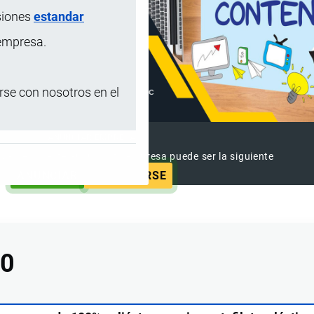
siones
estandar
 empresa.
se con nosotros en el
ANUNCIAR EMPRESA
 ya vieron este anuncio, tu empresa puede ser la siguiente
ANUNCIAR
SUSCRIBIRSE
00