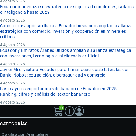
4 Agosto, 2026
Ecuador moderniza su estrategia de seguridad con drones, radares
e inteligencia hasta 2029
4 Agosto, 2026
Canciller de Japón arribara a Ecuador buscando ampliar la alianza
estratégica con comercio, inversión y cooperación en minerales
críticos
4 Agosto, 2026
Ecuador y Emiratos Árabes Unidos amplían su alianza estratégica
con inversiones, tecnología e inteligencia artificial
4 Agosto, 2026
Javier Milei visitará Ecuador para firmar acuerdos bilaterales con
Daniel Noboa: extradición, ciberseguridad y comercio
4 Agosto, 2026
Las mayores exportadoras de banano de Ecuador en 2025:
Ranking, cifras y análisis del sector bananero
4 Agosto, 2026
0
CATEGORÍAS
Clasificación Arancelaria