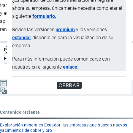
¿Es operador de comercio internacional? registre
transporte propios, regulares o de contratación fija registradas
ahora su empresa, únicamente necesita completar el
y autorizadas por el Servicio Nacional de
Aduana
, con la
siguiente
formulario.
aplicación de procedimientos simplificados y dentro de los
rangos de valor y peso determinados.
Revise las versiones
premium
y las versiones
estandar
disponibles para la visualización de su
empresa.
Para más información puede comunicarse con
nosotros en el siguiente
enlace.
Actualizado el 9 Septiembre, 2024
CERRAR
Español
Contenido reciente
Exploración minera en Ecuador: las empresas que buscan nuevos
yacimientos de cobre y oro