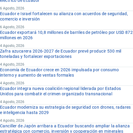
eléctrico de Ecuador
Cigarrillos a Ecuador
6 Agosto, 2026
Ecuador e Israel fortalecen su alianza con acuerdos de seguridad,
comercio e inversión
Para el cálculo de IVA, Fondinfa e ISD se utilizan los valores
6 Agosto, 2026
registrados en los campos de la sección Tarifas Nacionales de
Ecuador exportará 10,8 millones de barriles de petróleo por USD 872
la sección Ajustes.
millones en 2026
4 Agosto, 2026
Para el cálculo de tributos e impuestos de productos que
Zafra azucarera 2026-2027 de Ecuador prevé producir 530 mil
toneladas y fortalecer exportaciones
requieren criterios específicos para la aplicación de las tarifas
4 Agosto, 2026
utilice las herramientas personalizadas.
Economía de Ecuador crece en 2026 impulsada por consumo
interno y aumento de ventas formales
4 Agosto, 2026
Ecuador integra nueva coalición regional liderada por Estados
Unidos para combatir el crimen organizado transnacional
4 Agosto, 2026
Ecuador moderniza su estrategia de seguridad con drones, radares
e inteligencia hasta 2029
4 Agosto, 2026
Canciller de Japón arribara a Ecuador buscando ampliar la alianza
estratégica con comercio, inversión y cooperación en minerales