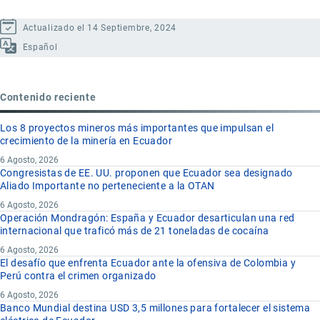
Cómo calcular Aranceles Ad Valorem en la
Los valores computados no se muestran en el formulario, se
importación
de Cigarrillos a Ecuador
Tarifas Nacionales
Actualizado el 14 Septiembre, 2024
envían al correo electrónico del usuario.
Español
Coloque la
tarifa
arancelaria Ad Valorem gravada al producto,
Si es necesario realizar algún ajuste o actualización sobre
en números enteros, en el campo correspondiente.
valores o tarifas nacionales aplicables en la importación.
Contenido reciente
Cómo calcular ICE Ad Valorem en la importación
Marque el casillero correspondiente.
de Cigarrillos a Ecuador
Los 8 proyectos mineros más importantes que impulsan el
Coloque los valores para el cálculo.
crecimiento de la minería en Ecuador
Coloque la tarifa de ICE Ad Valorem gravada al producto, en
6 Agosto, 2026
Medidas de Defensa Comercial
Congresistas de EE. UU. proponen que Ecuador sea designado
números enteros.
Aliado Importante no perteneciente a la OTAN
Para aplicar medidas de defensa comercial en términos Ad
6 Agosto, 2026
Cómo calcular ICE Específico en la importación de
Operación Mondragón: España y Ecuador desarticulan una red
Valorem o específicos.
Cigarrillos a Ecuador
internacional que traficó más de 21 toneladas de cocaína
6 Agosto, 2026
Marque el casillero correspondiente.
El desafío que enfrenta Ecuador ante la ofensiva de Colombia y
Coloque la tarifa de ICE específico gravada al producto en
Coloque los valores para el cálculo.
Perú contra el crimen organizado
dólares.
6 Agosto, 2026
Banco Mundial destina USD 3,5 millones para fortalecer el sistema
Cálculo de Fodinfa, IVA e ISD en la importación de