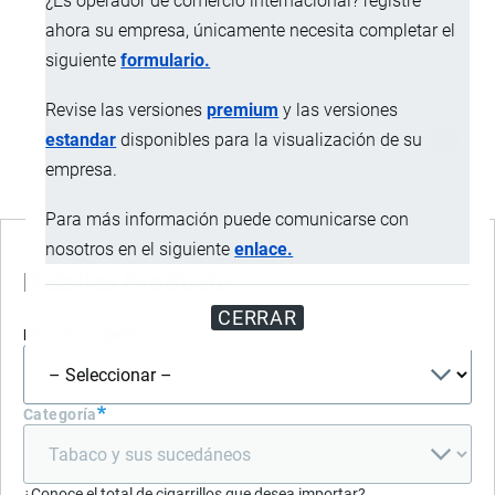
¿Es operador de comercio internacional? registre
ahora su empresa, únicamente necesita completar el
siguiente
formulario.
Revise las versiones
premium
y las versiones
estandar
disponibles para la visualización de su
empresa.
Para más información puede comunicarse con
nosotros en el siguiente
enlace.
Detalles Producto
CERRAR
País de origen
Categoría
Condición
¿Conoce el total de cigarrillos que desea importar?