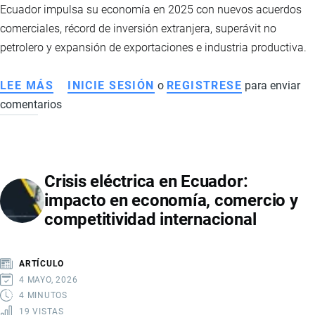
Ecuador impulsa su economía en 2025 con nuevos acuerdos
comerciales, récord de inversión extranjera, superávit no
petrolero y expansión de exportaciones e industria productiva.
LEE MÁS
SOBRE
INICIE SESIÓN
o
REGISTRESE
para enviar
comentarios
ECUADOR
FORTALECE
COMERCIO
EXTERIOR
Crisis eléctrica en Ecuador:
EN
impacto en economía, comercio y
2025:
competitividad internacional
ACUERDOS
INTERNACIONALES,
INVERSIÓN
ARTÍCULO
RÉCORD
4 MAYO, 2026
Y
4 MINUTOS
19 VISTAS
CRECIMIENTO