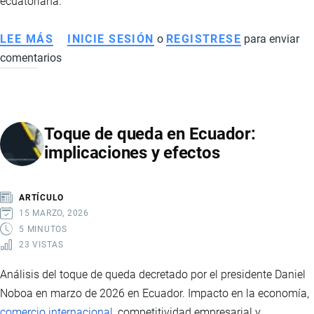
ecuatoriana.
LEE MÁS
SOBRE
INICIE SESIÓN
o
REGISTRESE
para enviar
comentarios
CÓMO
AFECTA
A
ECUADOR
Toque de queda en Ecuador:
LA
implicaciones y efectos
MUERTE
DE
EL
ARTÍCULO
MENCHO
15 MARZO, 2026
Y
5 MINUTOS
23 VISTAS
LA
VIOLENCIA
Análisis del toque de queda decretado por el presidente Daniel
DEL
Noboa en marzo de 2026 en Ecuador. Impacto en la economía,
NARCOTRÁFICO
comercio internacional
, competitividad empresarial y