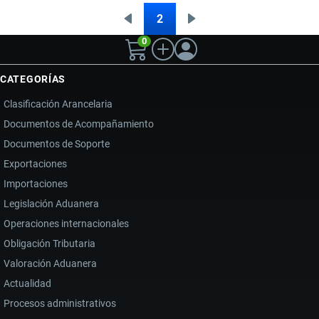
ECUADOR:
2
Página
Siguiente
Paginación
FALLAS
0
anterior
página
LOGÍSTICAS,
MENOR
CATEGORÍAS
REFINACIÓN
Clasificación Arancelaria
E
Documentos de Acompañamiento
IMPACTO
Documentos de Soporte
EN
LA
Exportaciones
IMPORTACIÓN
Importaciones
DE
Legislación Aduanera
DERIVADOS
Operaciones internacionales
Obligación Tributaria
Valoración Aduanera
Actualidad
Procesos administrativos