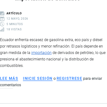
EL
EMPLEO
ARTÍCULO
Y
12 MAYO, 2026
EL
5 MINUTOS
18 VISTAS
COMERCIO
INTERNACIONAL
Ecuador enfrenta escasez de gasolina extra, eco país y diésel
por retrasos logísticos y menor refinación. El país depende en
gran medida de la
importación
de derivados de petróleo, lo que
presiona el abastecimiento nacional y la distribución de
combustibles.
LEE MÁS
SOBRE
INICIE SESIÓN
o
REGISTRESE
para enviar
comentarios
ESCASEZ
DE
COMBUSTIBLES
EN