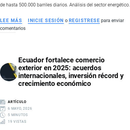
NOBOA
de hasta 500.000 barriles diarios. Análisis del sector energético.
LEE MÁS
SOBRE
INICIE SESIÓN
o
REGISTRESE
para enviar
comentarios
PRODUCCIÓN
DE
PETRÓLEO
EN
Ecuador fortalece comercio
ECUADOR
exterior en 2025: acuerdos
2026:
internacionales, inversión récord y
RECUPERACIÓN,
crecimiento económico
INVERSIONES
Y
PROYECCIONES
ARTÍCULO
DEL
6 MAYO, 2026
SECTOR
5 MINUTOS
19 VISTAS
ENERGÉTICO