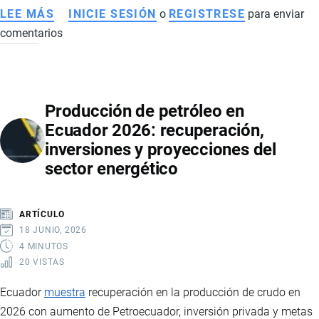
LEE MÁS
SOBRE
INICIE SESIÓN
o
REGISTRESE
para enviar
comentarios
ECUADOR
CREA
EL
MINISTERIO
Producción de petróleo en
DE
Ecuador 2026: recuperación,
INFRAESTRUCTURA
inversiones y proyecciones del
Y
sector energético
TECNOLOGÍA:
ASÍ
AVANZA
ARTÍCULO
LA
18 JUNIO, 2026
REFORMA
4 MINUTOS
20 VISTAS
ESTATAL
DE
Ecuador
muestra
recuperación en la producción de crudo en
DANIEL
2026 con aumento de Petroecuador, inversión privada y metas