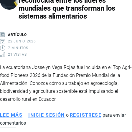
reconocida entre los líderes
mundiales que transforman los
DE
sistemas alimentarios
RUTA
QUE
BUSCA
ARTÍCULO
TRANSFORMAR
22 JUNIO, 2026
LA
7 MINUTOS
21 VISTAS
ECONOMÍA
DEL
La ecuatoriana Josselyn Vega Rojas fue incluida en el Top Agri-
PAÍS
food Pioneers 2026 de la Fundación Premio Mundial de la
Alimentación. Conozca cómo su trabajo en agroecología,
biodiversidad y agricultura sostenible está impulsando el
desarrollo rural en Ecuador.
LEE MÁS
SOBRE
INICIE SESIÓN
o
REGISTRESE
para enviar
comentarios
JOSSELYN
VEGA