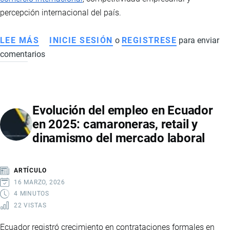
TRANSNACIONAL
percepción internacional del país.
LEE MÁS
SOBRE
INICIE SESIÓN
o
REGISTRESE
para enviar
comentarios
TOQUE
DE
QUEDA
EN
Evolución del empleo en Ecuador
ECUADOR:
en 2025: camaroneras, retail y
IMPLICACIONES
dinamismo del mercado laboral
Y
EFECTOS
ARTÍCULO
16 MARZO, 2026
4 MINUTOS
22 VISTAS
Ecuador registró crecimiento en contrataciones formales en