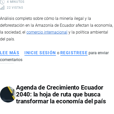
DEL
4 MINUTOS
22 VISTAS
MERCADO
LABORAL
Análisis completo sobre cómo la minería ilegal y la
deforestación en la Amazonía de Ecuador afectan la economía,
la sociedad, el
comercio internacional
y la política ambiental
del país.
LEE MÁS
SOBRE
INICIE SESIÓN
o
REGISTRESE
para enviar
comentarios
MINERÍA
ILEGAL
EN
LA
Agenda de Crecimiento Ecuador
AMAZONÍA
2040: la hoja de ruta que busca
ECUATORIANA:
transformar la economía del país
IMPACTOS
ECONÓMICOS,