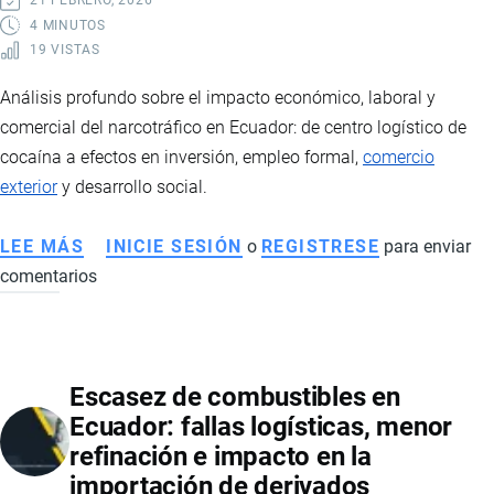
21 FEBRERO, 2026
INTERNACIONAL
4 MINUTOS
19 VISTAS
Análisis profundo sobre el impacto económico, laboral y
comercial del narcotráfico en Ecuador: de centro logístico de
cocaína a efectos en inversión, empleo formal,
comercio
exterior
y desarrollo social.
LEE MÁS
SOBRE
INICIE SESIÓN
o
REGISTRESE
para enviar
comentarios
CÓMO
EL
NARCOTRÁFICO
EN
Escasez de combustibles en
ECUADOR
Ecuador: fallas logísticas, menor
AFECTA
refinación e impacto en la
LA
importación de derivados
ECONOMÍA,