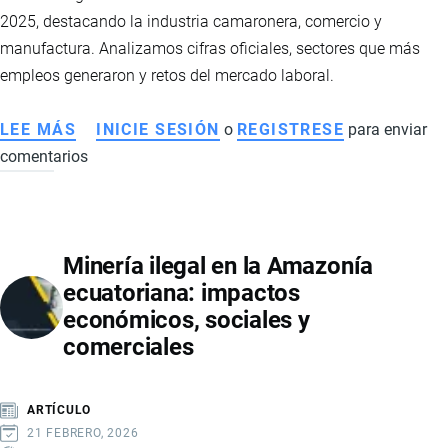
2025, destacando la industria camaronera, comercio y
manufactura. Analizamos cifras oficiales, sectores que más
empleos generaron y retos del mercado laboral.
LEE MÁS
SOBRE
INICIE SESIÓN
o
REGISTRESE
para enviar
comentarios
EVOLUCIÓN
DEL
EMPLEO
EN
Minería ilegal en la Amazonía
ECUADOR
ecuatoriana: impactos
EN
económicos, sociales y
2025:
comerciales
CAMARONERAS,
RETAIL
Y
ARTÍCULO
DINAMISMO
21 FEBRERO, 2026