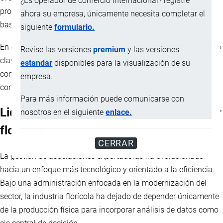
¿Es operador de comercio internacional? registre
productivos tradicionales a esquemas altamente tecnificados
ahora su empresa, únicamente necesita completar el
basados en datos, automatización e inteligencia artificial.
siguiente
formulario.
En este proceso de
transformación
, el liderazgo gremial ha sido
Revise las versiones
premium
y las versiones
clave para impulsar una visión donde la información se
estandar
disponibles para la visualización de su
convierte en el principal activo estratégico para mantener la
empresa.
competitividad en mercados internacionales exigentes.
Para más información puede comunicarse con
Liderazgo y visión estratégica en el sector
nosotros en el siguiente
enlace.
florícola
CERRAR
La gestión de asociaciones exportadoras ha evolucionado
hacia un enfoque más tecnológico y orientado a la eficiencia.
Bajo una administración enfocada en la modernización del
sector, la industria florícola ha dejado de depender únicamente
de la producción física para incorporar análisis de datos como