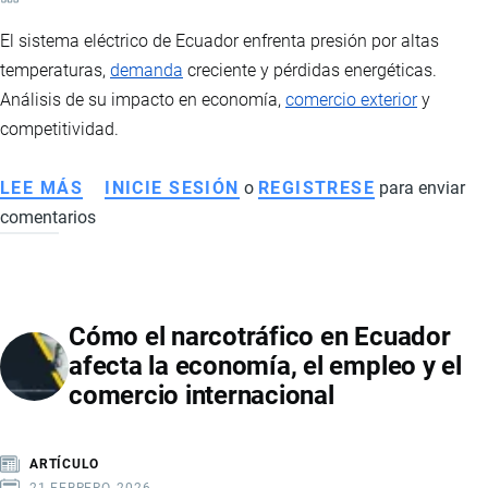
ECONÓMICO
El sistema eléctrico de Ecuador enfrenta presión por altas
temperaturas,
demanda
creciente y pérdidas energéticas.
Análisis de su impacto en economía,
comercio exterior
y
competitividad.
LEE MÁS
SOBRE
INICIE SESIÓN
o
REGISTRESE
para enviar
comentarios
CRISIS
ELÉCTRICA
EN
ECUADOR:
Cómo el narcotráfico en Ecuador
IMPACTO
afecta la economía, el empleo y el
EN
comercio internacional
ECONOMÍA,
COMERCIO
Y
ARTÍCULO
COMPETITIVIDAD