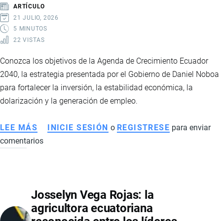
SOCIALES
ARTÍCULO
Y
21 JULIO, 2026
COMERCIALES
5 MINUTOS
22 VISTAS
Conozca los objetivos de la Agenda de Crecimiento Ecuador
2040, la estrategia presentada por el Gobierno de Daniel Noboa
para fortalecer la inversión, la estabilidad económica, la
dolarización y la generación de empleo.
LEE MÁS
SOBRE
INICIE SESIÓN
o
REGISTRESE
para enviar
comentarios
AGENDA
DE
CRECIMIENTO
ECUADOR
Josselyn Vega Rojas: la
2040:
agricultora ecuatoriana
LA
HOJA