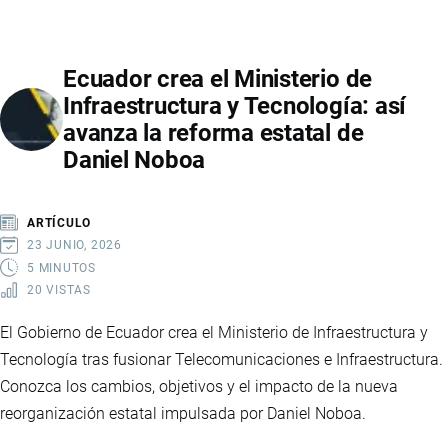
ROJAS:
LA
Ecuador crea el Ministerio de
AGRICULTORA
Infraestructura y Tecnología: así
ECUATORIANA
avanza la reforma estatal de
RECONOCIDA
Daniel Noboa
ENTRE
LOS
LÍDERES
ARTÍCULO
MUNDIALES
23 JUNIO, 2026
QUE
5 MINUTOS
20 VISTAS
TRANSFORMAN
LOS
El Gobierno de Ecuador crea el Ministerio de Infraestructura y
SISTEMAS
Tecnología tras fusionar Telecomunicaciones e Infraestructura.
ALIMENTARIOS
Conozca los cambios, objetivos y el impacto de la nueva
reorganización estatal impulsada por Daniel Noboa.