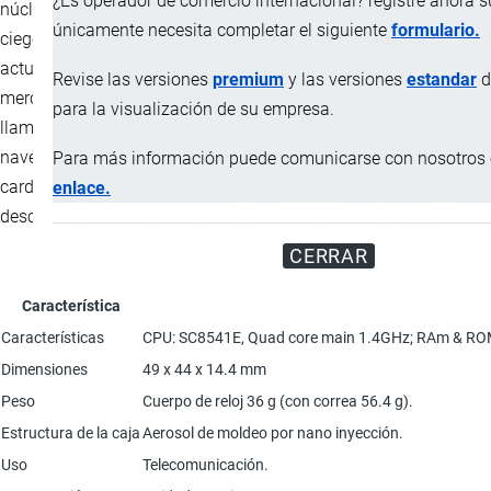
¿Es operador de comercio internacional? registre ahora 
núcleo duro de alta tecnología, mejora de señal sin puntos
únicamente necesita completar el siguiente
formulario.
ciegos en frecuencias altas y bajas en todo el mundo, y
actualmente la mejor señal de productos similares en el
Revise las versiones
premium
y las versiones
estandar
d
mercado, incluye todas las funciones de un teléfono Android:
para la visualización de su empresa.
llamadas 4G, tomar fotografías, reconocimiento facial,
navegación, monitoreo de ejercicio, monitoreo de frecuencia
Para más información puede comunicarse con nosotros e
cardíaca, descarga de esferas de reloj, aplicaciones
enlace.
descargables, juegos, navegación en TikTok y redes sociales.
CERRAR
Característica
Características
CPU: SC8541E, Quad core main 1.4GHz; RAm & ROM: 2+
Dimensiones
49 x 44 x 14.4 mm
Peso
Cuerpo de reloj 36 g (con correa 56.4 g).
Estructura de la caja
Aerosol de moldeo por nano inyección.
Uso
Telecomunicación.