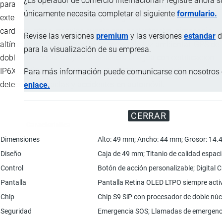
¿Es operador de comercio internacional? registre ahora 
para poder operar. Además de su función principal como
únicamente necesita completar el siguiente
formulario.
extensión del teléfono, el reloj inteligente notifica la frecuencia
cardíaca, ritmo irregular, cuenta con acelerómetro, giroscopio,
Revise las versiones
premium
y las versiones
estandar
d
altímetro, capacidad aeróbica, sensor de luz ambiental, GPS de
para la visualización de su empresa.
doble frecuencia, brújula, resistencia al agua con certificación
IP6X, certificación militar MIL-STD 810, y características como
Para más información puede comunicarse con nosotros e
detección de caídas y accidentes en automóvil.
enlace.
CERRAR
Característica
Dimensiones
Alto: 49 mm; Ancho: 44 mm; Grosor: 14.4 
Diseño
Caja de 49 mm; Titanio de calidad espaci
Control
Botón de acción personalizable; Digital C
Pantalla
Pantalla Retina OLED LTPO siempre activa;
Chip
Chip S9 SiP con procesador de doble núcl
Seguridad
Emergencia SOS; Llamadas de emergencia 