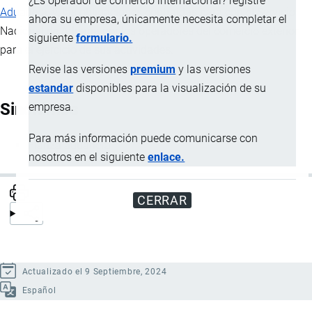
¿Es operador de comercio internacional? registre
Aduanera
, y, las obligaciones contraídas para con el Servicio
ahora su empresa, únicamente necesita completar el
Nacional de
Aduana
por los operadores del comercio exterior
siguiente
formulario.
para el ejercicio de sus actividades.
Revise las versiones
premium
y las versiones
estandar
disponibles para la visualización de su
Sinónimos
empresa.
Para más información puede comunicarse con
Fianza aduanera
nosotros en el siguiente
enlace.
CERRAR
Actualizado el 9 Septiembre, 2024
Español