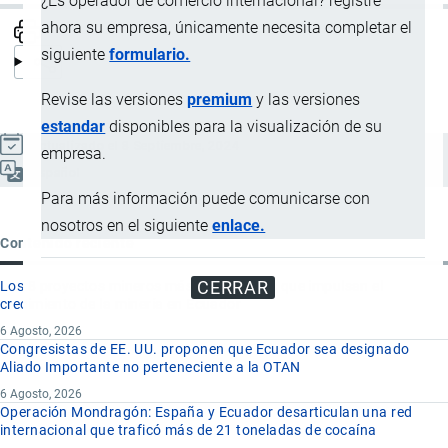
¿Es operador de comercio internacional? registre
ahora su empresa, únicamente necesita completar el
siguiente
formulario.
Revise las versiones
premium
y las versiones
estandar
disponibles para la visualización de su
Actualizado el 8 Septiembre, 2024
empresa.
Español
Para más información puede comunicarse con
nosotros en el siguiente
enlace.
Contenido reciente
CERRAR
Los 8 proyectos mineros más importantes que impulsan el
crecimiento de la minería en Ecuador
6 Agosto, 2026
Congresistas de EE. UU. proponen que Ecuador sea designado
Aliado Importante no perteneciente a la OTAN
6 Agosto, 2026
Operación Mondragón: España y Ecuador desarticulan una red
internacional que traficó más de 21 toneladas de cocaína