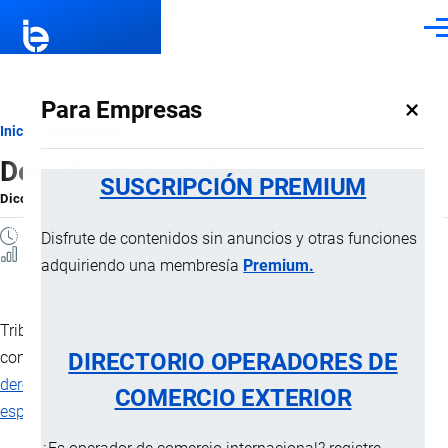
Pasar al contenido principal
Men
×
Para Empresas
Ruta
Inicio
Diccionario
Derechos arancelarios mixtos
de
SUSCRIPCIÓN PREMIUM
Diccionario
por
Importaciones …
, 8 Septiembre, 2024
navegación
1 MINUTO
Disfrute de contenidos sin anuncios y otras funciones
1 Vistas
adquiriendo una membresía
Premium.
Tributos al
comercio exterior
establecidos por la autoridad
DIRECTORIO OPERADORES DE
competente, consistente en la aplicación en conjunto de
derechos arancelarios Ad Valorem
y
derechos arancelarios
COMERCIO EXTERIOR
específicos
.