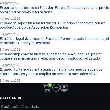
4 Agosto, 2026
Exportaciones de oro en Ecuador: El desafío de aprovechar el precio
récord del mercado internacional
4 Agosto, 2026
Ecuador y Japón buscan fortalecer su relación económica con un
posible Acuerdo de Asociación Económica
3 Agosto, 2026
El tráfico ilegal de armas en Ecuador: Cómo impacta la economía, el
comercio exterior y la inversión
3 Agosto, 2026
Ecuador implementa nuevas subastas de la Aduana: Así podrán
comprarse mercancías y vehículos decomisados por el Estado
3 Agosto, 2026
Ecuador fortalece su estrategia comercial con nuevos acuerdos
internacionales y busca ampliar su acceso a mercados clave
3 Agosto, 2026
0
CATEGORÍAS
Clasificación Arancelaria