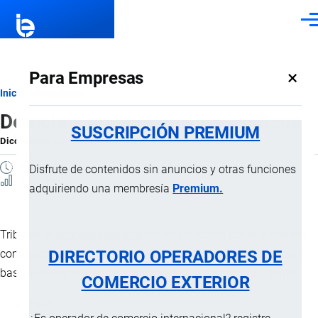
Pasar al contenido principal
Men
×
Para Empresas
Ruta
Inicio
Diccionario
Derechos arancelarios específicos
de
SUSCRIPCIÓN PREMIUM
Diccionario
por
Importaciones …
, 8 Septiembre, 2024
navegación
1 MINUTO
Disfrute de contenidos sin anuncios y otras funciones
3 Vistas
adquiriendo una membresía
Premium.
Tributos al
comercio exterior
los establecidos por la autoridad
DIRECTORIO OPERADORES DE
competente, consistentes en recargos fijos que se aplican en
base a determinadas condiciones de las mercancías, como:
COMERCIO EXTERIOR
Peso.