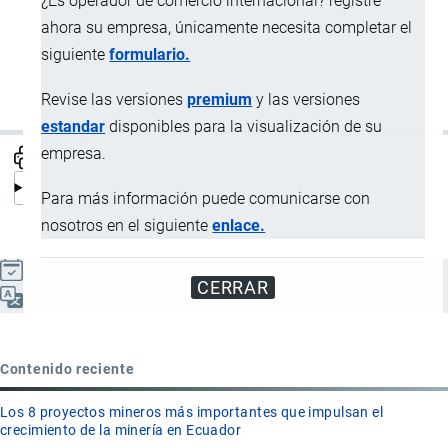
¿Es operador de comercio internacional? registre
Unidades físicas
.
ahora su empresa, únicamente necesita completar el
Dimensiones.
siguiente
formulario.
Volumen.
Entre otros.
Revise las versiones
premium
y las versiones
estandar
disponibles para la visualización de su
empresa.
Para más información puede comunicarse con
nosotros en el siguiente
enlace.
Actualizado el 8 Septiembre, 2024
CERRAR
Español
Contenido reciente
Los 8 proyectos mineros más importantes que impulsan el
crecimiento de la minería en Ecuador